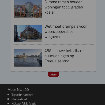
Slimme ramen houden
woningen tot 5 graden
koeler
Wet moet drempels voor
wooncoöperaties
wegnemen
458 nieuwe betaalbare
huurwoningen op
Cruquiuseiland
Meer
Meer NUL20
Meer NUL20
Tijdschriftarchief
Nieuwsbrief
NUL20 RSS-feeds