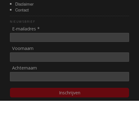
Disclaimer
Contact
NIEUWSBRIEF
E-mailadres *
Voornaam
Achternaam
Inschrijven
© NUL20, 2002-heden,
auteursrechten/disclaimer
Stichting NUL20 heeft de
ANBI-status
.
Image