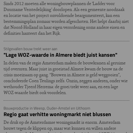
Sinds 2012 moeten alle woningbouwplannen de ‘Ladder voor
Duurzame Verstedelijking’ doorlopen. Als een gemeente noodzaak
en locatie van het project onvoldoende beargumenteert, kan een
bestemmingsplan zomaar worden afgeschoten. Het helpt daarbij niet
dat Noord-Holland in haar eigen verordening soms andere eisen en
definities hanteert dan het Rijk.
Stilgevallen bouw trekt weer aan
"Lage WOZ-waarde in Almere biedt juist kansen"
In delen van de regio Amsterdam maken de bouwkranen al geruime
tijd overuren. Maar juist in groeistad Almere kwam de bouw na de
crisis moeizaam op gang. “Bouwen in Almere is geld weggooien”,
concludeerde Coen Teulings zelfs. Onzin, zeggen anderen, onder wie
wethouder Tjeerd Herrema: de groei trekt weer aan, en een lage
WOZ-waarde biedt ook voordelen.
Bouwproductie in Weesp, Ouder-Amstel en Uithoorn
Regio gaat verhitte woningmarkt niet blussen
De druk op de Amsterdamse woningmarkt is enorm. Amsterdam
bouwt tegen de klippen op, maar wat kunnen en willen andere