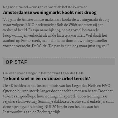
Nog nooit zoveel woningen verkocht als laatste kwartalen
Amsterdamse woningmarkt kookt niet droog
Volgens de Amsterdamse makelaars kookt de woningmarkt droog,
maar volgens RIGO-onderzoeker Rob de Wildt schetsen zij een
verkeerd beeld. Er zijn namelijk nog nooit zoveel bestaande
koopwoningen verkocht als in de laatste kwartalen. Wel daalt het
aanbod op Funda sterk, maar dat komt doordat woningen sneller
worden verkocht. De Wildt: "De pan is niet leeg maar juist erg vol."
OP STAP
Daklozen steeds langer in Instroomhuis Leger des Heils
'Je komt snel in een vicieuze cirkel terecht'
De 48 bedden in het Instroomhuis van het Leger des Heils en HVO-
Querido blijven steeds langer door dezelfde mensen bezet. Door het
tekort aan goedkope huurwoningen hapert de doorstroming naar
reguliere huisvesting. Sommige daklozen verblijven al enkele jaren in
deze opvangvoorziening. NUL20 bracht een bezoek aan het
Instroomhuis aan de Zeeburgerdijk.