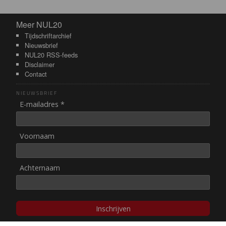
Meer NUL20
Meer NUL20
Tijdschriftarchief
Nieuwsbrief
NUL20 RSS-feeds
Disclaimer
Contact
NIEUWSBRIEF
E-mailadres *
Voornaam
Achternaam
Inschrijven