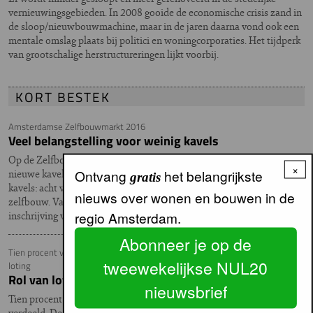
vernieuwingsgebieden. In 2008 gooide de economische crisis zand in
de sloop/nieuwbouwmachine, maar in de jaren daarna vond ook een
mentale omslag plaats bij politici en woningcorporaties. Het tijdperk
van grootschalige herstructureringen lijkt voorbij.
KORT BESTEK
Amsterdamse Zelfbouwmarkt 2016
Veel belangstelling voor weinig kavels
Op de Zelfbouwmarkt 2016 maakte wethouder Laurens Ivens het
×
Ontvang
het belangrijkste
nieuwe kavelaanbod bekend. Veel mensen kwamen af op weinig
gratis
kavels: acht voor bouwgroepen en 62 kavels voor individuele
nieuws over wonen en bouwen in de
zelfbouw. Vanaf januari komen er nog honderden kavels bij als de
regio Amsterdam.
inschrijving voor het Centrumeiland van IJburg start.
Abonneer je op de
Tien procent van de woningen wordt verloot, honderden deelnemers per
tweewekelijkse NUL20
loting
Rol van loten onderzocht
nieuwsbrief
Tien procent van het woningaanbod op WoningNet wordt via loting
verdeeld. De belangstelling daarvoor is enorm. Uit een recente