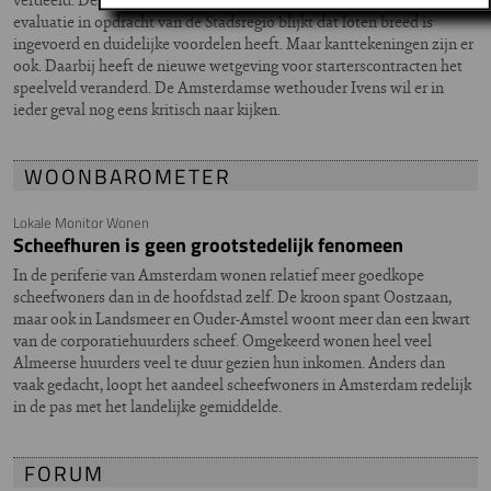
evaluatie in opdracht van de Stadsregio blijkt dat loten breed is
ingevoerd en duidelijke voordelen heeft. Maar kanttekeningen zijn er
ook. Daarbij heeft de nieuwe wetgeving voor starterscontracten het
speelveld veranderd. De Amsterdamse wethouder Ivens wil er in
ieder geval nog eens kritisch naar kijken.
WOONBAROMETER
Lokale Monitor Wonen
Scheefhuren is geen grootstedelijk fenomeen
In de periferie van Amsterdam wonen relatief meer goedkope
scheefwoners dan in de hoofdstad zelf. De kroon spant Oostzaan,
maar ook in Landsmeer en Ouder-Amstel woont meer dan een kwart
van de corporatiehuurders scheef. Omgekeerd wonen heel veel
Almeerse huurders veel te duur gezien hun inkomen. Anders dan
vaak gedacht, loopt het aandeel scheefwoners in Amsterdam redelijk
in de pas met het landelijke gemiddelde.
FORUM