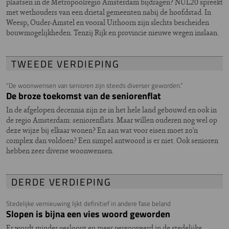
plaatsen in de Metropoolregio Amsterdam bijdragen? NUL20 spreekt
met wethouders van een drietal gemeenten nabij de hoofdstad. In
Weesp, Ouder-Amstel en vooral Uithoorn zijn slechts bescheiden
bouwmogelijkheden. Tenzij Rijk en provincie nieuwe wegen inslaan.
TWEEDE VERDIEPING
“De woonwensen van senioren zijn steeds diverser geworden.”
De broze toekomst van de seniorenflat
In de afgelopen decennia zijn ze in het hele land gebouwd en ook in
de regio Amsterdam: seniorenflats. Maar willen ouderen nog wel op
deze wijze bij elkaar wonen? En aan wat voor eisen moet zo’n
complex dan voldoen? Een simpel antwoord is er niet. Ook senioren
hebben zeer diverse woonwensen.
DERDE VERDIEPING
Stedelijke vernieuwing lijkt definitief in andere fase beland
Slopen is bijna een vies woord geworden
Er wordt minder gesloopt en meer gerenoveerd in de stedelijke