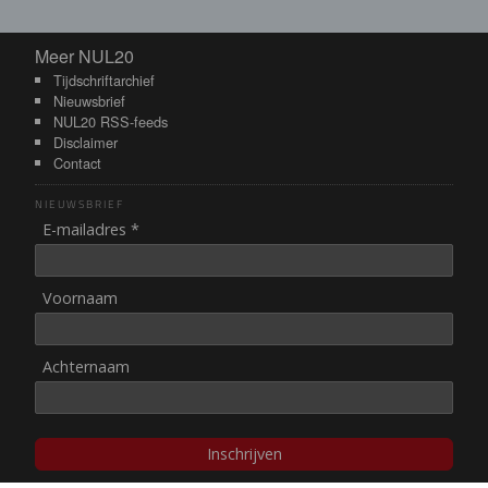
Meer NUL20
Meer NUL20
Tijdschriftarchief
Nieuwsbrief
NUL20 RSS-feeds
Disclaimer
Contact
NIEUWSBRIEF
E-mailadres *
Voornaam
Achternaam
Inschrijven