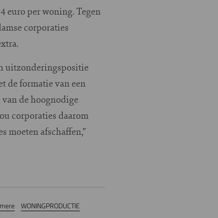
654 euro per woning. Tegen
rdamse corporaties
xtra.
 uitzonderingspositie
et de formatie van een
te van de hoognodige
zou corporaties daarom
s moeten afschaffen,”
Ymere
WONINGPRODUCTIE