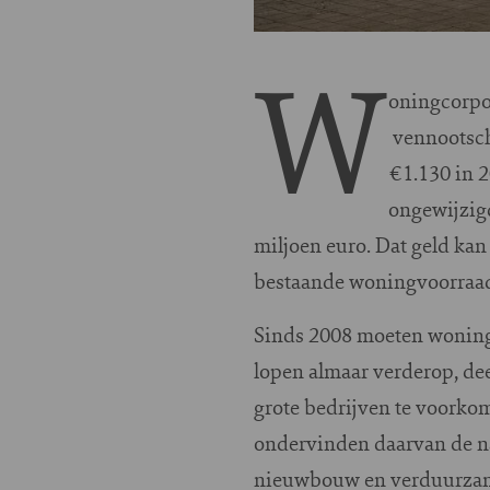
W
oningcorpo
vennootscha
€1.130 in 2
ongewijzigd
miljoen euro. Dat geld ka
bestaande woningvoorraa
Sinds 2008 moeten woningc
lopen almaar verderop, de
grote bedrijven te voorkom
ondervinden daarvan de nad
nieuwbouw en verduurzami