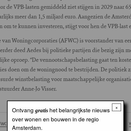
ctor de VPB-lasten gemiddeld ziet stijgen in 2029 naar 
 jaarlijks meer dan 1,5 miljard euro. Aangezien de Amste
om te kunnen investeren, stijgt voor hen de VPB-last e
 van Woningcorporaties (AFWC) is voorstander van een
Eerder deed Aedes bij politieke partijen die bezig zijn m
lijke oproep. “De vennootschapsbelasting gaat ten kos
ties doen om de woningnood te bestrijden. De politiek 
surde winstbelasting voor maatschappelijke organisatie
tuurder Anne-Jo Visser.
×
Ontvang
het belangrijkste nieuws
gratis
over wonen en bouwen in de regio
FWC
De Alliantie
Eigen Haard
Lieven de Key
Rochdale
Stadgenoot
Amsterdam.