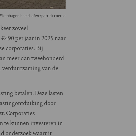
Elzenhagen beeld: afwc/patrick coerse
keer zoveel
€490 per jaar in 2025 naar
e corporaties. Bij
s van meer dan tweehonderd
in verduurzaming van de
ting betalen. Deze lasten
lastingontduiking door
kt. Corporaties
m te kunnen investeren in
d onderzoek waaruit