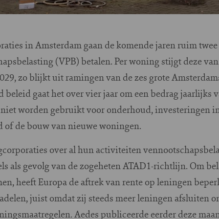
raties in Amsterdam gaan de komende jaren ruim twee 
psbelasting (VPB) betalen. Per woning stijgt deze van 
029, zo blijkt uit ramingen van de zes grote Amsterdams
 beleid gaat het over vier jaar om een bedrag jaarlijk
n niet worden gebruikt voor onderhoud, investeringen 
d of de bouw van nieuwe woningen.
orporaties over al hun activiteiten vennootschapsbelas
els als gevolg van de zogeheten ATAD1-richtlijn. Om be
en, heeft Europa de aftrek van rente op leningen beper
elen, juist omdat zij steeds meer leningen afsluiten o
ngsmaatregelen. Aedes publiceerde eerder deze maan