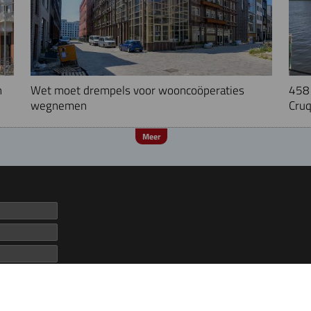
n
Wet moet drempels voor wooncoöperaties
458 
wegnemen
Cruq
Meer