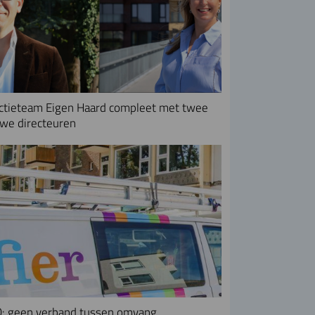
ctieteam Eigen Haard compleet met twee
we directeuren
: geen verband tussen omvang