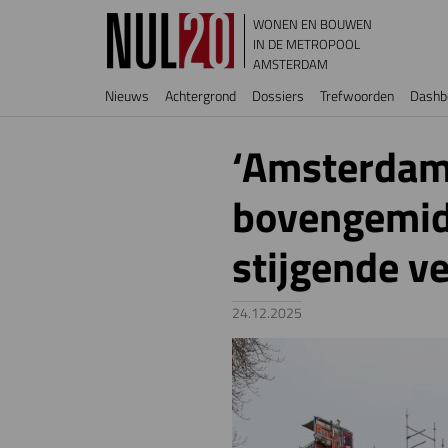
Overslaan en naar de inhoud gaan
WONEN EN BOUWEN
IN DE METROPOOL
AMSTERDAM
Hoofdnavigatie
Nieuws
Achtergrond
Dossiers
Trefwoorden
Dashb
‘Amsterdam
bovengemidd
stijgende v
24.12.2025
Image