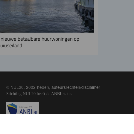
nieuwe betaalbare huurwoningen op
uiuseiland
© NUL20, 2002-heden,
auteursrechten/disclaimer
Stichting NUL20 heeft de
ANBI-status
.
Image