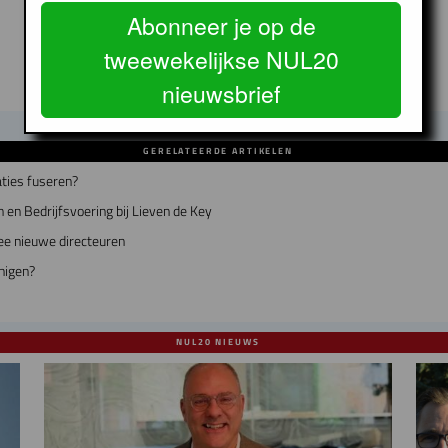
Abonneer je op de
tweewekelijkse NUL20
nieuwsbrief
GERELATEERDE ARTIKELEN
ties fuseren?
 en Bedrijfsvoering bij Lieven de Key
ee nieuwe directeuren
nigen?
NUL20 NIEUWS