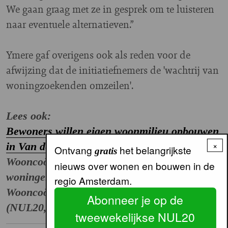
We gaan graag met ze in gesprek om te luisteren
naar eventuele alternatieven.”
Ymere gaf overigens ook als reden voor de
afwijzing dat de initiatiefnemers de 'wachtrij van
woningzoekenden omzeilen'.
Lees ook:
Bewoners willen eigen woonmilieu opbouwen
×
in Van der Pekbuurt
(Parool, 05-12-2016)
Ontvang
het belangrijkste
gratis
Wooncoöperatie Copekcabana doet bod op
nieuws over wonen en bouwen in de
woningen (
NUL20, 06-02-2017)
regio Amsterdam.
Wooncoöperatie heeft nog lange weg te gaan
Abonneer je op de
(NUL20, 23-09-2015)
tweewekelijkse NUL20