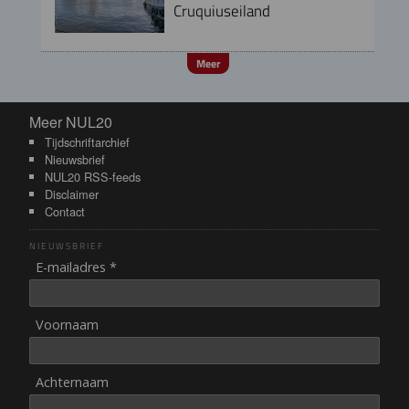
Cruquiuseiland
Meer
Meer NUL20
Meer NUL20
Tijdschriftarchief
Nieuwsbrief
NUL20 RSS-feeds
Disclaimer
Contact
NIEUWSBRIEF
E-mailadres *
Voornaam
Achternaam