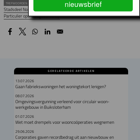
nieuwsbrief
TREFWOORDEN
Stadsdeel Noord
Ymere
Wooncoöperatie
Particulier opdrachtgeverschap
GERELATEERDE ARTIKELEN
13.07.2026
Gaan fabriekswoningen het woningtekort lenigen?
08.07.2026
Omgevingsvergunning verleend voor circulair woon-
werkgebouw in Buiksloterham
01.07.2026
Wet moet drempels voor wooncoöperaties wegnemen
29.06.2026
Corporaties gaven recordbedrag uit aan nieuwbouw en