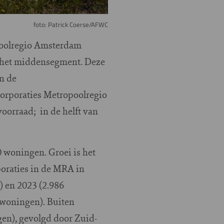
foto: Patrick Coerse/AFWC
poolregio Amsterdam
 het middensegment. Deze
an de
Corporaties Metropoolregio
oorraad; in de helft van
0 woningen. Groei is het
oraties in de MRA in
) en 2023 (2.986
 woningen). Buiten
en), gevolgd door Zuid-