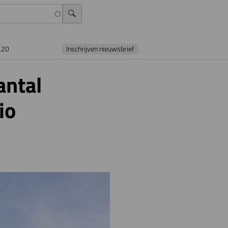
L20
Inschrijven nieuwsbrief
antal
io