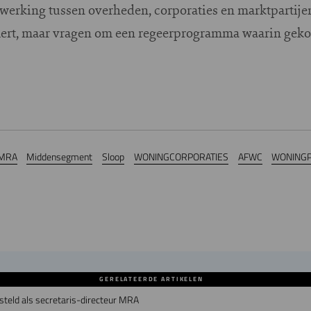
werking tussen overheden, corporaties en marktpartije
mert, maar vragen om een regeerprogramma waarin geko
 MRA
Middensegment
Sloop
WONINGCORPORATIES
AFWC
WONINGP
GERELATEERDE ARTIKELEN
teld als secretaris-directeur MRA