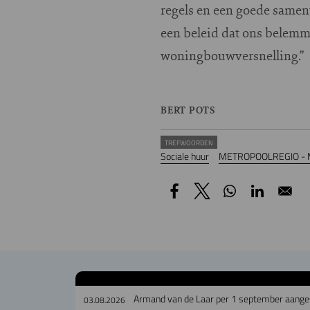
regels en een goede samen
een beleid dat ons belem
woningbouwversnelling.”
BERT POTS
TREFWOORDEN
Sociale huur
METROPOOLREGIO -
Armand van de Laar per 1 september aanges
03.08.2026