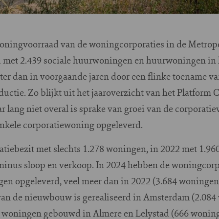
e woningvoorraad van de woningcorporaties in de Metro
 met 2.439 sociale huurwoningen en huurwoningen in
roter dan in voorgaande jaren door een flinke toename v
tie. Zo blijkt uit het jaaroverzicht van het Platform 
ang niet overal is sprake van groei van de corporatiev
nkele corporatiewoning opgeleverd.
atiebezit met slechts 1.278 woningen, in 2022 met 1.96
minus sloop en verkoop. In 2024 hebben de woningcorp
gen opgeleverd, veel meer dan in 2022 (3.684 woningen
 van de nieuwbouw is gerealiseerd in Amsterdam (2.084
 woningen gebouwd in Almere en Lelystad (666 woning