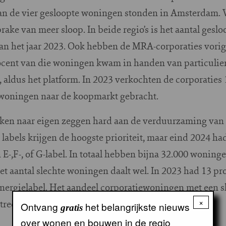
an de vier gesloopte woningen stonden in Amsterdam.
rake van meer sloop. In beide regio’s is het aantal ges
an het jaar 2023. Ook hebben de MRA-corporaties vori
cent van die woningen kwam in handen van particulier
aldus het platform. In 2023 verkochten de corporaties 
woningen naar de koopmarkt gebracht.
ken naar eigen zeggen hard aan de verduurzaming van
labels krijgen de hoogste prioriteit, maar eind 2024 ha
E-,F-, of G-label. In totaal hebben bijna 32.000 woninge
het aantal slechte woningen daalt wel. In 2023 had 13 pr
ergielabel. Het aandeel corporatiewoningen met een slec
×
streek-Waterland.
Ontvang
het belangrijkste nieuws
gratis
over wonen en bouwen in de regio