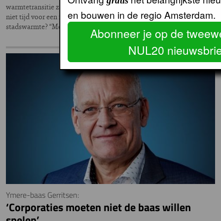
gratis
warmtetransitie zijn, worden veel sociale huurders geraakt. Wordt het
en bouwen in de regio Amsterdam.
niet tijd voor een fundamentele discussie over de betaalbaarheid van
stadswarmte? “Met een…
Abonneer je op de tweewe
NUL20 nieuwsbrie
Ymere-baas Gerritsen:
‘Corporaties moeten niet de baas willen
spelen’