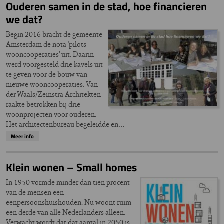
Ouderen samen in de stad, hoe financieren
we dat?
Begin 2016 bracht de gemeente
Amsterdam de nota ‘pilots
wooncoöperaties’ uit. Daarin
werd voorgesteld drie kavels uit
te geven voor de bouw van
nieuwe wooncoöperaties. Van
der Waals/Zeinstra Architekten
raakte betrokken bij drie
woonprojecten voor ouderen.
Het architectenbureau begeleidde en…
Meer info
Klein wonen – Small homes
In 1950 vormde minder dan tien procent
van de mensen een
eenpersoonshuishouden. Nu woont ruim
een derde van alle Nederlanders alleen.
Verwacht wordt dat dat aantal in 2050 is