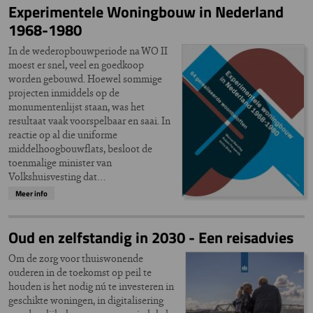
Experimentele Woningbouw in Nederland
1968-1980
In de wederopbouwperiode na WO II
moest er snel, veel en goedkoop
worden gebouwd. Hoewel sommige
projecten inmiddels op de
monumentenlijst staan, was het
resultaat vaak voorspelbaar en saai. In
reactie op al die uniforme
middelhoogbouwflats, besloot de
toenmalige minister van
Volkshuisvesting dat…
Meer info
Oud en zelfstandig in 2030 - Een reisadvies
Om de zorg voor thuiswonende
ouderen in de toekomst op peil te
houden is het nodig nú te investeren in
geschikte woningen, in digitalisering