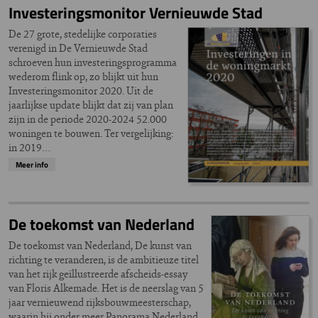
Investeringsmonitor Vernieuwde Stad
De 27 grote, stedelijke corporaties
verenigd in De Vernieuwde Stad
schroeven hun investeringsprogramma
wederom flink op, zo blijkt uit hun
Investeringsmonitor 2020. Uit de
jaarlijkse update blijkt dat zij van plan
zijn in de periode 2020-2024 52.000
woningen te bouwen. Ter vergelijking:
in 2019…
Meer info
De toekomst van Nederland
De toekomst van Nederland, De kunst van
richting te veranderen, is de ambitieuze titel
van het rijk geïllustreerde afscheids-essay
van Floris Alkemade. Het is de neerslag van 5
jaar vernieuwend rijksbouwmeesterschap,
waarin hij onder meer Panorama Nederland