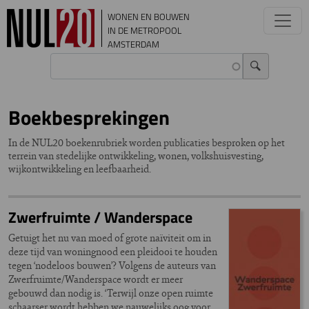
Overslaan en naar de inhoud gaan
WONEN EN BOUWEN
IN DE METROPOOL
AMSTERDAM
Boekbesprekingen
In de NUL20 boekenrubriek worden publicaties besproken op het
terrein van stedelijke ontwikkeling, wonen, volkshuisvesting,
wijkontwikkeling en leefbaarheid.
Zwerfruimte / Wanderspace
Getuigt het nu van moed of grote naïviteit om in
deze tijd van woningnood een pleidooi te houden
tegen ‘nodeloos bouwen’? Volgens de auteurs van
Zwerfruimte/Wanderspace wordt er meer
gebouwd dan nodig is. ‘Terwijl onze open ruimte
schaarser wordt hebben we nauwelijks oog voor