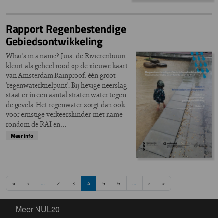
Rapport Regenbestendige
Gebiedsontwikkeling
What's in a name? Juist de Rivierenbuurt
kleurt als geheel rood op de nieuwe kaart
van Amsterdam Rainproof: één groot
'regenwaterknelpunt'. Bij hevige neerslag
staat er in een aantal straten water tegen
de gevels. Het regenwater zorgt dan ook
voor ernstige verkeershinder, met name
rondom de RAI en…
Meer info
Paginering
Eerste pagina
Vorige pagina
Volgende pagina
Laatste pagina
«
‹
…
2
3
4
5
6
…
›
»
Meer NUL20
Meer NUL20