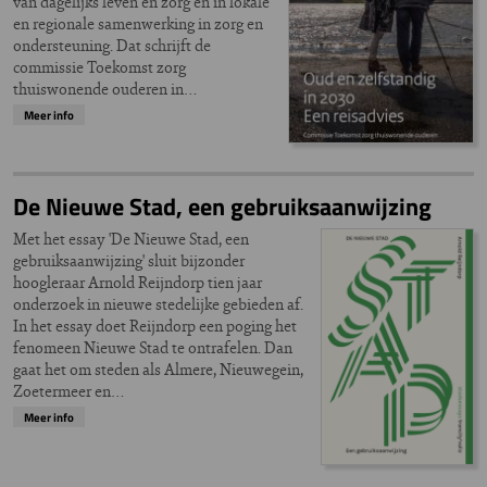
van dagelijks leven en zorg en in lokale
en regionale samenwerking in zorg en
ondersteuning. Dat schrijft de
commissie Toekomst zorg
thuiswonende ouderen in…
Meer info
De Nieuwe Stad, een gebruiksaanwijzing
Met het essay 'De Nieuwe Stad, een
gebruiksaanwijzing' sluit bijzonder
hoogleraar Arnold Reijndorp tien jaar
onderzoek in nieuwe stedelijke gebieden af.
In het essay doet Reijndorp een poging het
fenomeen Nieuwe Stad te ontrafelen. Dan
gaat het om steden als Almere, Nieuwegein,
Zoetermeer en…
Meer info