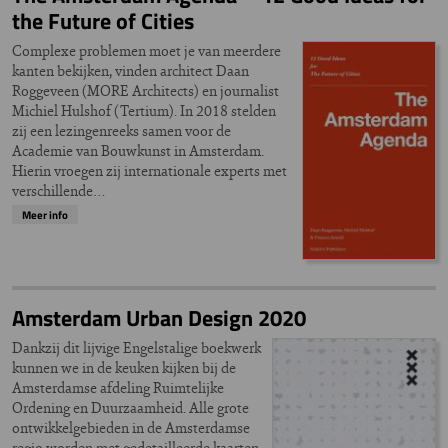
the Future of Cities
Complexe problemen moet je van meerdere
kanten bekijken, vinden architect Daan
Roggeveen (MORE Architects) en journalist
Michiel Hulshof (Tertium). In 2018 stelden
zij een lezingenreeks samen voor de
Academie van Bouwkunst in Amsterdam.
Hierin vroegen zij internationale experts met
verschillende…
Meer info
Amsterdam Urban Design 2020
Dankzij dit lijvige Engelstalige boekwerk
kunnen we in de keuken kijken bij de
Amsterdamse afdeling Ruimtelijke
Ordening en Duurzaamheid. Alle grote
ontwikkelgebieden in de Amsterdamse
regio worden met gedetailleerde kaarten