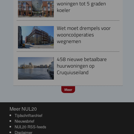
woningen tot 5 graden
koeler
Wet moet drempels voor
wooncoöperaties
wegnemen
458 nieuwe betaalbare
huurwoningen op
Cruquiuseiland
Meer
Meer NUL20
Meer NUL20
Tijdschriftarchief
Nieuwsbrief
NUL20 RSS-feeds
Disclaimer