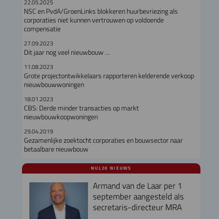
22.05.2025
NSC en PvdA/GroenLinks blokkeren huurbevriezing als
corporaties niet kunnen vertrouwen op voldoende
compensatie
27.09.2023
Dit jaar nog veel nieuwbouw …
11.08.2023
Grote projectontwikkelaars rapporteren kelderende verkoop
nieuwbouwwoningen
18.01.2023
CBS: Derde minder transacties op markt
nieuwbouwkoopwoningen
29.04.2019
Gezamenlijke zoektocht corporaties en bouwsector naar
betaalbare nieuwbouw
NUL20 NIEUWS
Armand van de Laar per 1
september aangesteld als
secretaris-directeur MRA