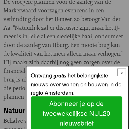
De vroegere plannen voor de aanleg van de
Markerwaard voorzagen eveneens in een
verbinding door het IJ-meer, zo betoogt Van der
Aa. “Natuurlijk zal er discussie zijn, maar het IJ-
meer is in feite al een stedelijke baai, onder meer
door de aanleg van IJburg. Een mooie brug kan
de kwaliteit van het meer alleen maar verhogen.”
Hij maakt zich daarbij nog geen zorgen over de
financiële haalbaarheid. De aanleg van die derde
×
Ontvang
het belangrijkste
gratis
brug is niet binnen tien jaar aan de orde. Voor
nieuws over wonen en bouwen in de
die periode moet de Rijksoverheid nog haar
regio Amsterdam.
plannen opstellen.
Abonneer je op de
Natuurontwikkeling
tweewekelijkse NUL20
Behalve voor een dichtbebouwde stad aan het IJ-
nieuwsbrief