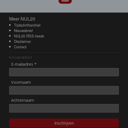
Meer
Meer NUL20
Meer NUL20
Tijdschriftarchief
Nieuwsbrief
NUL20 RSS-feeds
Disclaimer
Contact
NIEUWSBRIEF
E-mailadres *
Voornaam
Achternaam
Inschrijven