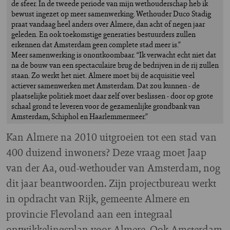
de sfeer. In de tweede periode van mijn wethouderschap heb ik
bewust ingezet op meer samenwerking. Wethouder Duco Stadig
praat vandaag heel anders over Almere, dan acht of negen jaar
geleden. En ook toekomstige generaties bestuurders zullen
erkennen dat Amsterdam geen complete stad meer is.”
Meer samenwerking is onontkoombaar. “Ik verwacht echt niet dat
na de bouw van een spectaculaire brug de bedrijven in de rij zullen
staan. Zo werkt het niet. Almere moet bij de acquisitie veel
actiever samenwerken met Amsterdam. Dat zou kunnen - de
plaatselijke politiek moet daar zelf over beslissen - door op grote
schaal grond te leveren voor de gezamenlijke grondbank van
Amsterdam, Schiphol en Haarlemmermeer.”
K
an Almere na 2010 uitgroeien tot een stad van
400 duizend inwoners? Deze vraag moet Jaap
van der Aa, oud-wethouder van Amsterdam, nog
dit jaar beantwoorden. Zijn projectbureau werkt
in opdracht van Rijk, gemeente Almere en
provincie Flevoland aan een integraal
ontwikkelingsplan voor Almere. Ook Amsterdam