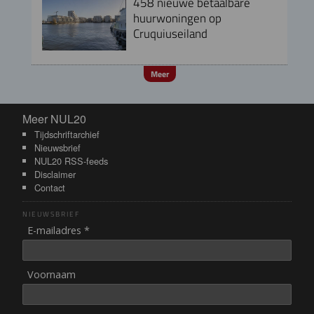
458 nieuwe betaalbare
huurwoningen op
Cruquiuseiland
Meer
Meer NUL20
Meer NUL20
Tijdschriftarchief
Nieuwsbrief
NUL20 RSS-feeds
Disclaimer
Contact
NIEUWSBRIEF
E-mailadres *
Voornaam