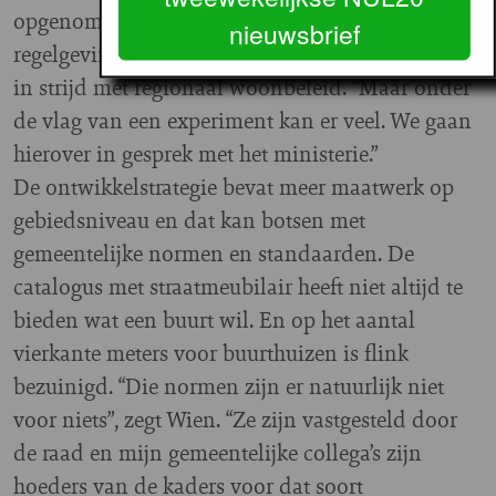
opgenomen die binnen de huidige wet- en
nieuwsbrief
regelgeving nog niet kunnen. Lokaal toewijzen is
in strijd met regionaal woonbeleid. “Maar onder
de vlag van een experiment kan er veel. We gaan
hierover in gesprek met het ministerie.”
De ontwikkelstrategie bevat meer maatwerk op
gebiedsniveau en dat kan botsen met
gemeentelijke normen en standaarden. De
catalogus met straatmeubilair heeft niet altijd te
bieden wat een buurt wil. En op het aantal
vierkante meters voor buurthuizen is flink
bezuinigd. “Die normen zijn er natuurlijk niet
voor niets”, zegt Wien. “Ze zijn vastgesteld door
de raad en mijn gemeentelijke collega’s zijn
hoeders van de kaders voor dat soort