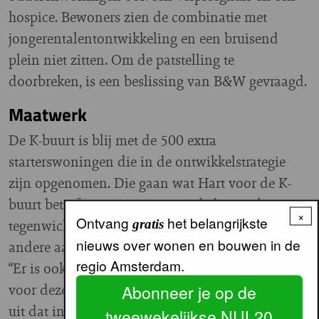
hospice. Bewoners zien de combinatie met
jongerentalentontwikkeling en een bruisend
plein niet zitten. Om de patstelling te
doorbreken, is een beslissing van B&W gevraagd.
Maatwerk
De K-buurt is blij met de 500 extra
starterswoningen die in de ontwikkelstrategie
zijn opgenomen. Die gaan wat Hart voor de K-
buurt betreft naar jongeren uit de buurt als
×
Ontvang
het belangrijkste
tegenwicht tegen gentrificatie. “Dat vraagt een
gratis
nieuws over wonen en bouwen in de
andere aanpak dan alleen verhuur”, zegt Brantjes.
regio Amsterdam.
“Er is ook behoefte aan toeleiding naar banen
voor deze starters op de woningmarkt.” Wien legt
Abonneer je op de
uit dat in de ontwikkelstrategie wensen zijn
tweewekelijkse NUL20