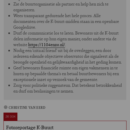
Zie de buurtorganisatie als partner en help hen zich te
organiseren.
Wees transparant gedurende het hele proces. Alle
documenten over de K-buurt-midden staan in een openbare
Googledrive.
Durf de communicatie los te laten. Bewoners uit de K-buurt
delen informatie op hun eigen manier, onder andere via de
website
https://1104enzo.nl/
.
Nodig een ‘critical friend’ uit bij de overleggen; een door
iedereen erkende objectieve observator die signaleert als de
beoogde openheid en gelijkwaardigheid in het geding komen.
Geef bewoners financiële ruimte om eigen vakmensen in te
huren op bepaalde thema’s en betaal buurtbewoners bij een
exceptionele inzet op verzoek van de gemeente.
Zorg voor politieke ruggensteun. Dat betekent betrokkenheid
en durf om beslissingen te nemen.
CHRISTINE VAN EERD
ZIE OOK
Fotoreportage K-Buurt