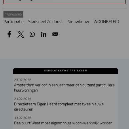
TREFWOORD
Participatie
Stadsdeel Zuidoost
Nieuwbouw
WOONBELEID
GERELATEERDE ARTIKELEN
23.07.2026
Amsterdam verloor in een jaar meer dan duizend particuliere
huurwoningen
21.07.2026
Directieteam Eigen Haard compleet met twee nieuwe
directeuren
13.07.2026
Baaibuurt West moet eigenzinnige woon-werkwijk worden