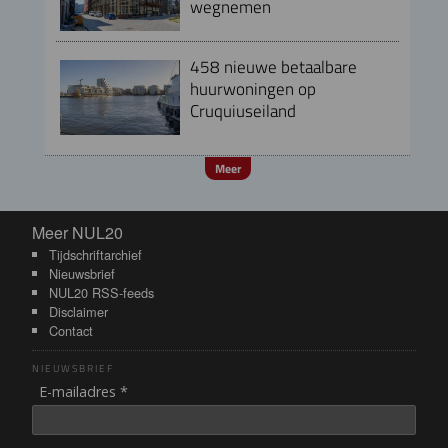
wegnemen
458 nieuwe betaalbare
huurwoningen op
Cruquiuseiland
Meer
Meer NUL20
Meer NUL20
Tijdschriftarchief
Nieuwsbrief
NUL20 RSS-feeds
Disclaimer
Contact
NIEUWSBRIEF
E-mailadres *