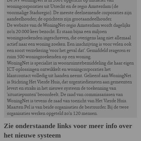
woningcorporaties uit Utrecht en de regio Amsterdam (de
voormalige Stadsregio). De meeste deelnemende corporaties zijn
aandeelhouder; de oprichters zijn grootaandeelhouder.
De website van de WoningNet-regio Amsterdam wordt dagelijks
zo’n 20.000 keer bezocht. Er staan bijna een miljoen
woningzoekenden ingeschreven, die overigens lang niet allemaal
actief naar een woning zoeken. Een inschrijving is voor velen ook
een soort verzekering 'voor het geval dat'. Gemiddeld reageren er
ruim 500 woningzoekenden op een woning.
WoningNet is specialist in woonruimtebemiddeling die haar eigen
ICT-oplossingen ontwikkelt en woningcorporaties het
klantcontact volledig uit handen neemt. Gelieerd aan WoningNet
is Stichting Het Vierde Huis, dat urgentiediensten aan gemeenten
levert en straks in het nieuwe systeem de toekenning van
'situatiepunten' beoordeelt. De raad van commissarissen van
WoningNet is tevens de raad van toezicht van Het Vierde Huis.
Maarten Pel is van beide organisaties de bestuurder. Bij de twee
organisaties werken opgeteld zo'n 120 mensen.
Zie onderstaande links voor meer info over
het nieuwe systeem