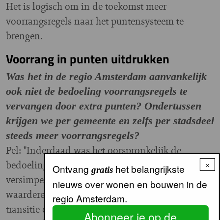
Het is logisch om in de toekomst meer
voorrangsregels naar het puntensysteem te
brengen.
Voorrang in punten uitdrukken
Was het in de regio Amsterdam aanvankelijk
ook niet de bedoeling voorrangsregels te
vervangen door extra punten? Ondertussen
krijgen we per gemeente en zelfs per stadsdeel
steeds meer voorrangsregels?
Pel: "Inderdaad was het oorspronkelijk de
bedoeling om het systeem ook direct te
×
Ontvang
het belangrijkste
gratis
versimpelen, dus ook voorrang met punten te
nieuws over wonen en bouwen in de
waarderen. Dat is niet gebeurd. Dat maakt deze
regio Amsterdam.
transitie extra complex. Ik hoop zelf dat het er
Abonneer je op de