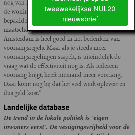
nog van komt. Je ziet dat met het toenemen van
tweewekelijkse NUL20
de woningnood steeds meer gemeenten iets voor
nieuwsbrief
bepaalde groepen - zoals starters, jongeren of
maatschappelijke beroepen - willen doen. Zeker
Amsterdam is heel goed in het bedenken van
voorrangsregels. Maar als je steeds meer
voorrangsregelingen stapelt, is uiteindelijk de
vraag wat de effectiviteit nog is. Als iedereen
voorrang krijgt, heeft niemand meer voorrang.
Daar komt nog bij dat het veel werk oplevert en
dus geld kost."
Landelijke database
De trend in de lokale politiek is 'eigen
inwoners eerst'. De vestigingsvrijheid voor de