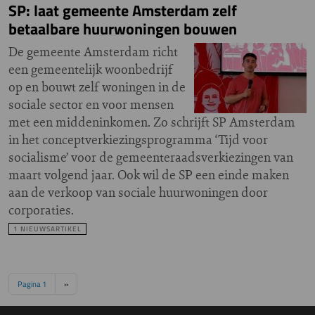
SP: laat gemeente Amsterdam zelf
betaalbare huurwoningen bouwen
De gemeente Amsterdam richt
een gemeentelijk woonbedrijf
op en bouwt zelf woningen in de
sociale sector en voor mensen
met een middeninkomen. Zo schrijft SP Amsterdam
in het conceptverkiezingsprogramma ‘Tijd voor
socialisme’ voor de gemeenteraadsverkiezingen van
maart volgend jaar. Ook wil de SP een einde maken
aan de verkoop van sociale huurwoningen door
corporaties.
1 NIEUWSARTIKEL
Paginering
Volgende pagina
Pagina 1
››