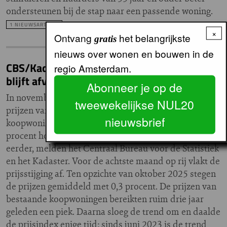
ondersteunen bij de stap naar een passende woning.
1 NIEUWSARTIKEL
×
Ontvang
het belangrijkste
gratis
nieuws over wonen en bouwen in de
CBS/Kadaster: prijsstijging koopwoningen
regio Amsterdam.
blijft afvlakken
Abonneer je op de
In november 2025 waren de
tweewekelijkse NUL20
prijzen van bestaande
nieuwsbrief
koopwoningen gemiddeld 6,1
procent hoger dan een jaar
eerder, melden het Centraal Bureau voor de Statistiek
en het Kadaster. Voor de achtste maand op rij vlakt de
prijsstijging af. Ten opzichte van oktober 2025 stegen
de prijzen gemiddeld met 0,3 procent. De prijzen van
bestaande koopwoningen bereikten ruim drie jaar
geleden een piek. Daarna sloeg de trend om en daalde
de prijsindex enige tijd; sinds juni 2023 is de trend