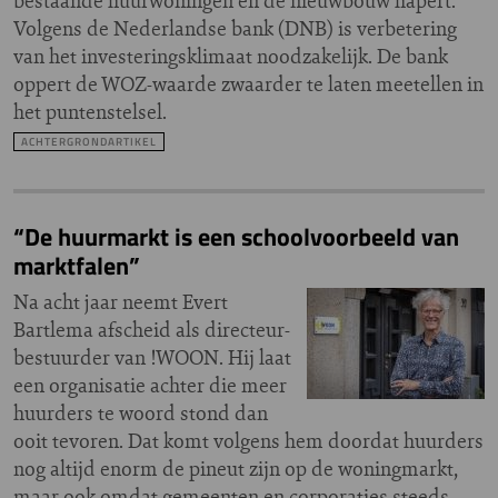
bestaande huurwoningen en de nieuwbouw hapert.
Volgens de Nederlandse bank (DNB) is verbetering
van het investeringsklimaat noodzakelijk. De bank
oppert de WOZ-waarde zwaarder te laten meetellen in
het puntenstelsel.
ACHTERGRONDARTIKEL
“De huurmarkt is een schoolvoorbeeld van
marktfalen”
Na acht jaar neemt Evert
Bartlema afscheid als directeur-
bestuurder van !WOON. Hij laat
een organisatie achter die meer
huurders te woord stond dan
ooit tevoren. Dat komt volgens hem doordat huurders
nog altijd enorm de pineut zijn op de woningmarkt,
maar ook omdat gemeenten en corporaties steeds