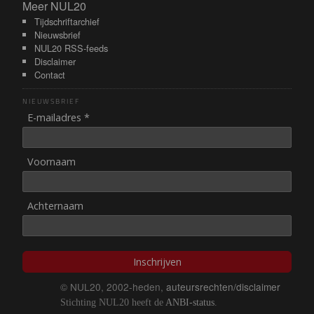
Meer NUL20
Meer NUL20
Tijdschriftarchief
Nieuwsbrief
NUL20 RSS-feeds
Disclaimer
Contact
NIEUWSBRIEF
E-mailadres *
Voornaam
Achternaam
Inschrijven
© NUL20, 2002-heden,
auteursrechten/disclaimer
Stichting NUL20 heeft de
ANBI-status
.