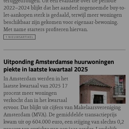
teruggedrongen. Uit een evaluatie over de periode
2022–2024 blijkt dat het aandeel zogenoemde buy-to-
let-aankopen sterk is gedaald, terwijl meer woningen
beschikbaar zijn gekomen voor eigenaar-bewoning.
Met name starters profiteren hiervan.
1 NIEUWSARTIKEL
Uitponding Amsterdamse huurwoningen
piekte in laatste kwartaal 2025
In Amsterdam werden in het
laatste kwartaal van 2025 17
procent meer woningen
verkocht dan in het kwartaal
ervoor. Dat blijkt uit cijfers van Makelaarsvereniging
Amsterdam (MVA). De gemiddelde transactieprijs
kwam uit op 604.000 euro, een stijging van slechts 0,2
procent ten opzichte van een jaar eerder. Landelijk