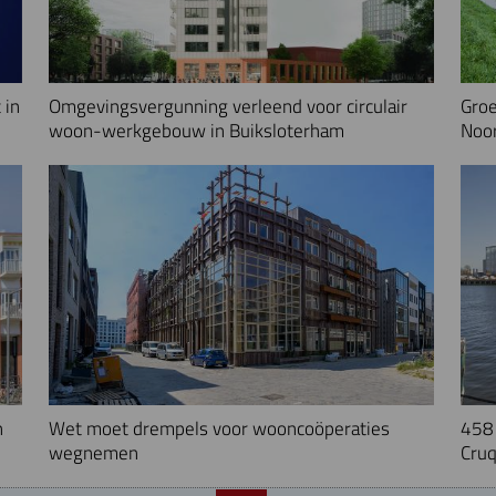
 in
Omgevingsvergunning verleend voor circulair
Groe
woon-werkgebouw in Buiksloterham
Noo
n
Wet moet drempels voor wooncoöperaties
458 
wegnemen
Cruq