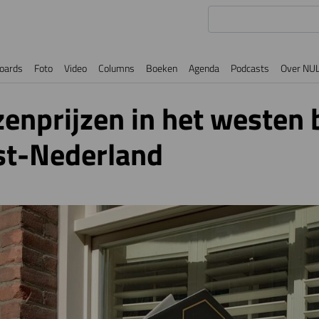
oards
Foto
Video
Columns
Boeken
Agenda
Podcasts
Over NU
zenprijzen in het westen b
ost-Nederland