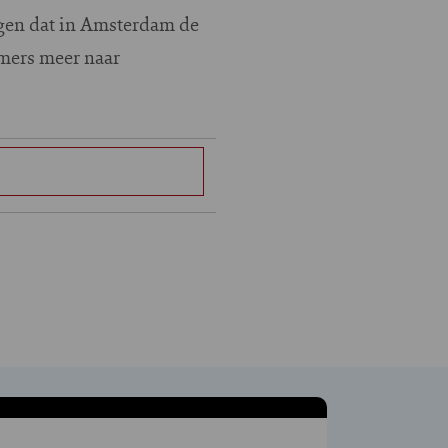
agen dat in Amsterdam de
mmers meer naar