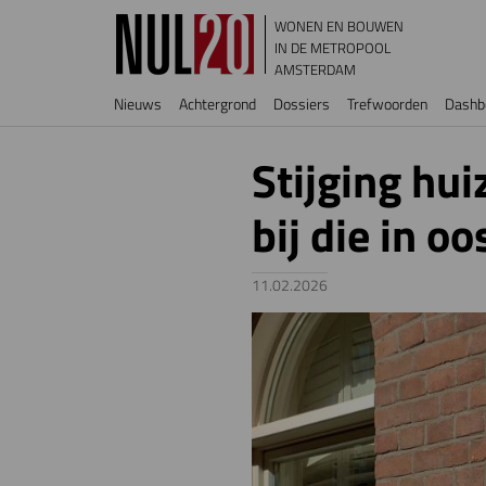
Overslaan en naar de inhoud gaan
WONEN EN BOUWEN
IN DE METROPOOL
AMSTERDAM
Hoofdnavigatie
Nieuws
Achtergrond
Dossiers
Trefwoorden
Dashb
Stijging hui
bij die in o
11.02.2026
Image