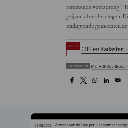
remmende voorsprong’. “He
prijzen al eerder stegen.
omliggende gemeenten zijn
ZIE OOK
CBS en Kadaster: H
METROPOOLREGIO -
TREFWOORDEN
Armand van de Laar per 1 september aanges
03.08.2026