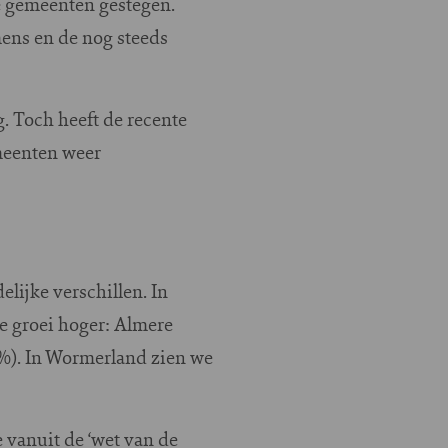
e gemeenten gestegen.
ens en de nog steeds
g. Toch heeft de recente
emeenten weer
lijke verschillen. In
e groei hoger: Almere
%). In Wormerland zien we
vanuit de ‘wet van de