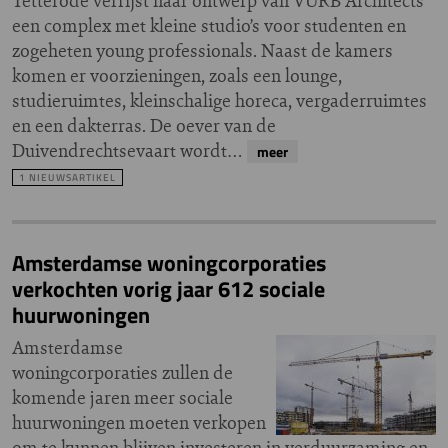
Tetterode verrijst naar ontwerp van VURB Architects
een complex met kleine studio’s voor studenten en
zogeheten young professionals. Naast de kamers
komen er voorzieningen, zoals een lounge,
studieruimtes, kleinschalige horeca, vergaderruimtes
en een dakterras. De oever van de
Duivendrechtsevaart wordt…
meer
1 NIEUWSARTIKEL
Amsterdamse woningcorporaties
verkochten vorig jaar 612 sociale
huurwoningen
Amsterdamse
woningcorporaties zullen de
komende jaren meer sociale
huurwoningen moeten verkopen
om te kunnen blijven investeren in verduurzaming en