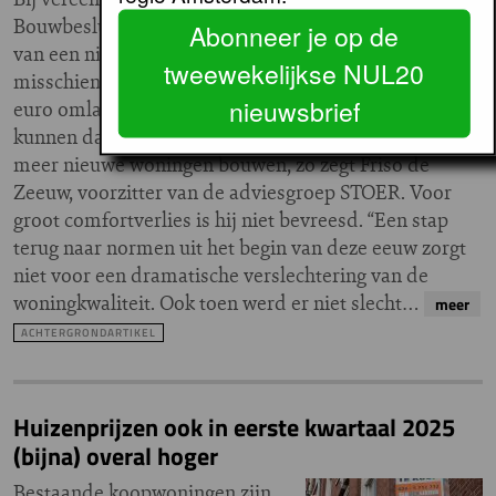
Bouwbesluit (BBL) kan de prijs
Abonneer je op de
van een nieuwbouwwoning met
tweewekelijkse NUL20
misschien wel dertigduizend
nieuwsbrief
euro omlaag. Woningcorporaties
kunnen dan bij gelijkblijvende investeringskracht veel
meer nieuwe woningen bouwen, zo zegt Friso de
Zeeuw, voorzitter van de adviesgroep STOER. Voor
groot comfortverlies is hij niet bevreesd. “Een stap
terug naar normen uit het begin van deze eeuw zorgt
niet voor een dramatische verslechtering van de
woningkwaliteit. Ook toen werd er niet slecht…
meer
ACHTERGRONDARTIKEL
Huizenprijzen ook in eerste kwartaal 2025
(bijna) overal hoger
Bestaande koopwoningen zijn