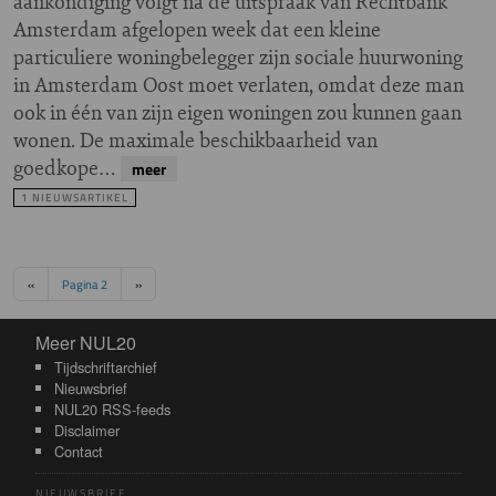
aankondiging volgt na de uitspraak van Rechtbank
Amsterdam afgelopen week dat een kleine
particuliere woningbelegger zijn sociale huurwoning
in Amsterdam Oost moet verlaten, omdat deze man
ook in één van zijn eigen woningen zou kunnen gaan
wonen. De maximale beschikbaarheid van
goedkope…
meer
1 NIEUWSARTIKEL
Paginering
Vorige pagina
Volgende pagina
‹‹
Pagina 2
››
Meer NUL20
Meer NUL20
Tijdschriftarchief
Nieuwsbrief
NUL20 RSS-feeds
Disclaimer
Contact
NIEUWSBRIEF