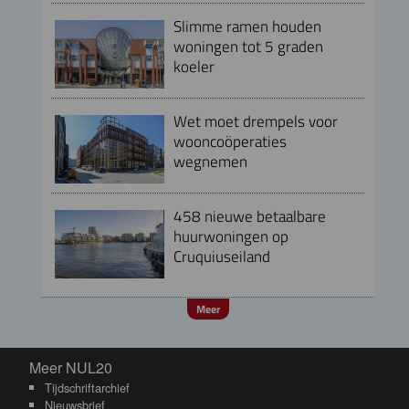
Slimme ramen houden
woningen tot 5 graden
koeler
Wet moet drempels voor
wooncoöperaties
wegnemen
458 nieuwe betaalbare
huurwoningen op
Cruquiuseiland
Meer
Meer NUL20
Meer NUL20
Tijdschriftarchief
Nieuwsbrief