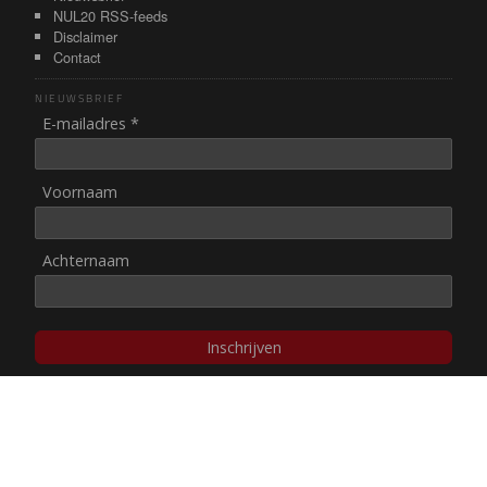
NUL20 RSS-feeds
Disclaimer
Contact
NIEUWSBRIEF
E-mailadres *
Voornaam
Achternaam
Inschrijven
© NUL20, 2002-heden,
auteursrechten/disclaimer
Stichting NUL20 heeft de
ANBI-status
.
Image