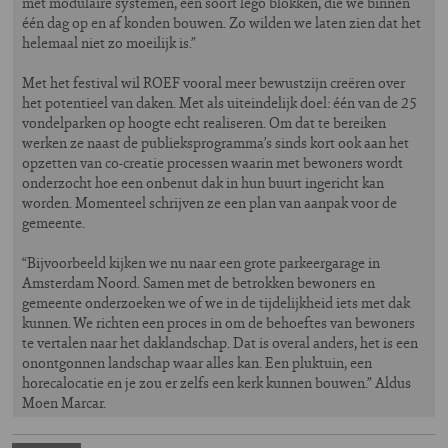
met modulaire systemen, een soort lego blokken, die we binnen
één dag op en af konden bouwen. Zo wilden we laten zien dat het
helemaal niet zo moeilijk is.”
Met het festival wil ROEF vooral meer bewustzijn creëren over
het potentieel van daken. Met als uiteindelijk doel: één van de 25
vondelparken op hoogte echt realiseren. Om dat te bereiken
werken ze naast de publieksprogramma’s sinds kort ook aan het
opzetten van co-creatie processen waarin met bewoners wordt
onderzocht hoe een onbenut dak in hun buurt ingericht kan
worden. Momenteel schrijven ze een plan van aanpak voor de
gemeente.
“Bijvoorbeeld kijken we nu naar een grote parkeergarage in
Amsterdam Noord. Samen met de betrokken bewoners en
gemeente onderzoeken we of we in de tijdelijkheid iets met dak
kunnen. We richten een proces in om de behoeftes van bewoners
te vertalen naar het daklandschap. Dat is overal anders, het is een
onontgonnen landschap waar alles kan. Een pluktuin, een
horecalocatie en je zou er zelfs een kerk kunnen bouwen.” Aldus
Moen Marcar.