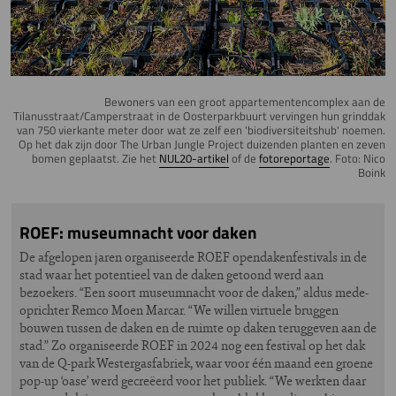
Bewoners van een groot appartementencomplex aan de
Tilanusstraat/Camperstraat in de Oosterparkbuurt vervingen hun grinddak
van 750 vierkante meter door wat ze zelf een 'biodiversiteitshub' noemen.
Op het dak zijn door The Urban Jungle Project duizenden planten en zeven
bomen geplaatst. Zie het
NUL20-artikel
of de
fotoreportage
. Foto: Nico
Boink
ROEF: museumnacht voor daken
De afgelopen jaren organiseerde ROEF opendakenfestivals in de
stad waar het potentieel van de daken getoond werd aan
bezoekers. “Een soort museumnacht voor de daken,” aldus mede-
oprichter Remco Moen Marcar. “We willen virtuele bruggen
bouwen tussen de daken en de ruimte op daken teruggeven aan de
stad.” Zo organiseerde ROEF in 2024 nog een festival op het dak
van de Q-park Westergasfabriek, waar voor één maand een groene
pop-up ‘oase’ werd gecreëerd voor het publiek. “We werkten daar