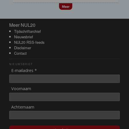
Meer
Meer NUL20
Meer NUL20
Tijdschriftarchief
Nieuwsbrief
NUL20 RSS-feeds
Disclaimer
Contact
NIEUWSBRIEF
E-mailadres *
Voornaam
Achternaam