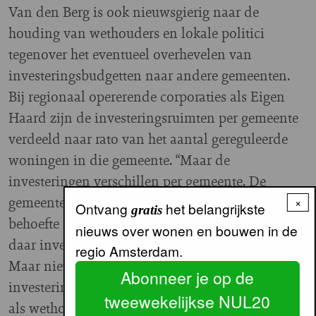
Van den Berg is ook nieuwsgierig naar de
houding van wethouders en lokale politici
tegenover het eventueel overhevelen van
investeringsbudgetten naar andere gemeenten.
Bij regionaal opererende corporaties als Eigen
Haard zijn de investeringsruimten per gemeente
verdeeld naar rato van het aantal gereguleerde
woningen in die gemeente. “Maar de
investeringen verschillen per gemeente. De
gemeente Amstelveen heeft bijvoorbeeld geen
×
Ontvang
het belangrijkste
gratis
behoefte aan sociale nieuwbouw. Dus blijven we
nieuws over wonen en bouwen in de
daar investeren in renovatie en verduurzaming.
regio Amsterdam.
Maar niet met extra toeters en bellen om het
Abonneer je op de
investeringsbedrag te halen. Ik snap heus dat je er
tweewekelijkse NUL20
als wethouder moeite mee kunt hebben als de