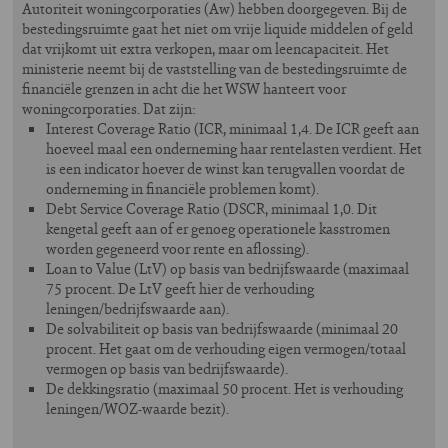
Autoriteit woningcorporaties (Aw) hebben doorgegeven. Bij de
bestedingsruimte gaat het niet om vrije liquide middelen of geld
dat vrijkomt uit extra verkopen, maar om leencapaciteit. Het
ministerie neemt bij de vaststelling van de bestedingsruimte de
financiële grenzen in acht die het WSW hanteert voor
woningcorporaties. Dat zijn:
Interest Coverage Ratio (ICR, minimaal 1,4. De ICR geeft aan
hoeveel maal een onderneming haar rentelasten verdient. Het
is een indicator hoever de winst kan terugvallen voordat de
onderneming in financiële problemen komt).
Debt Service Coverage Ratio (DSCR, minimaal 1,0. Dit
kengetal geeft aan of er genoeg operationele kasstromen
worden gegeneerd voor rente en aflossing).
Loan to Value (LtV) op basis van bedrijfswaarde (maximaal
75 procent. De LtV geeft hier de verhouding
leningen/bedrijfswaarde aan).
De solvabiliteit op basis van bedrijfswaarde (minimaal 20
procent. Het gaat om de verhouding eigen vermogen/totaal
vermogen op basis van bedrijfswaarde).
De dekkingsratio (maximaal 50 procent. Het is verhouding
leningen/WOZ-waarde bezit).