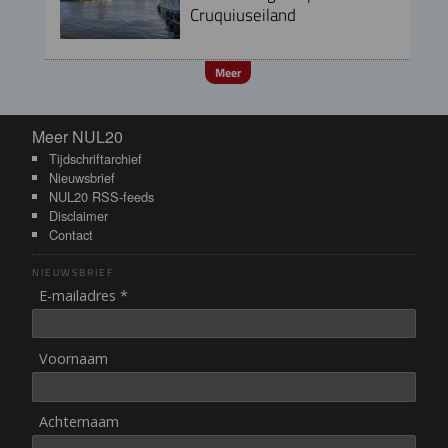
Cruquiuseiland
Meer
Meer NUL20
Meer NUL20
Tijdschriftarchief
Nieuwsbrief
NUL20 RSS-feeds
Disclaimer
Contact
NIEUWSBRIEF
E-mailadres *
Voornaam
Achternaam