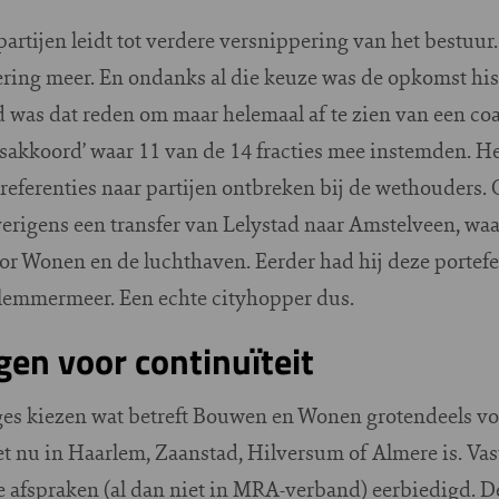
artijen leidt tot verdere versnippering van het bestuur
ering meer. En ondanks al die keuze was de opkomst hist
 was dat reden om maar helemaal af te zien van een coal
sakkoord’ waar 11 van de 14 fracties mee instemden. He
; referenties naar partijen ontbreken bij de wethoude
erigens een transfer van Lelystad naar Amstelveen, wa
r Wonen en de luchthaven. Eerder had hij deze portefeu
rlemmermeer. Een echte cityhopper dus.
en voor continuïteit
ges kiezen wat betreft Bouwen en Wonen grotendeels v
het nu in Haarlem, Zaanstad, Hilversum of Almere is. Va
afspraken (al dan niet in MRA-verband) eerbiedigd.