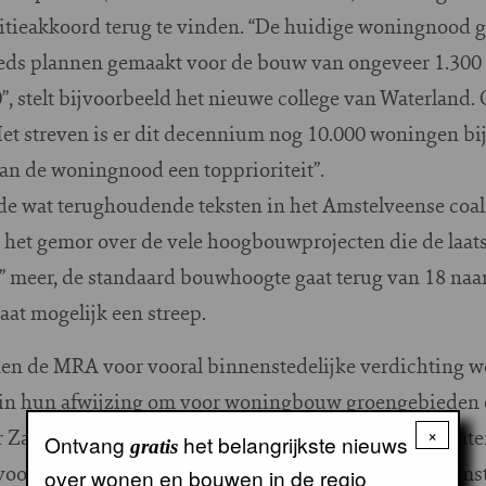
alitieakkoord terug te vinden. “De huidige woningnood 
reeds plannen gemaakt voor de bouw van ongeveer 1.300 
”, stelt bijvoorbeeld het nieuwe college van Waterland
t streven is er dit decennium nog 10.000 woningen bij
van de woningnood een topprioriteit”.
 de wat terughoudende teksten in het Amstelveense coal
 het gemor over de vele hoogbouwprojecten die de laats
h” meer, de standaard bouwhoogte gaat terug van 18 naa
at mogelijk een streep.
en de MRA voor vooral binnenstedelijke verdichting w
iet in hun afwijzing om voor woningbouw groengebieden o
r Zaanstad (“trots op landschappelijk karakter”) en Wat
×
Ontvang
het belangrijkste nieuws
gratis
voor Hilversum (“Illusiegebieden beschermen”) en Ams
over wonen en bouwen in de regio