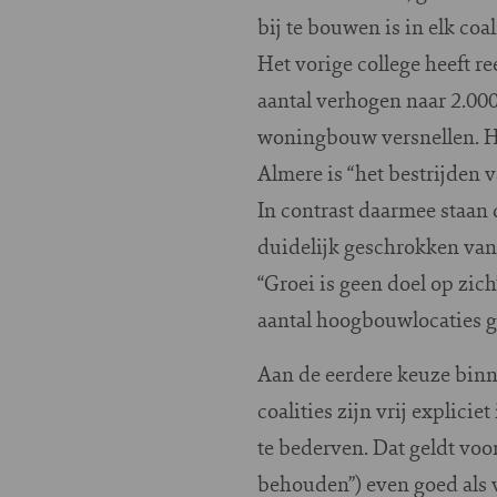
bij te bouwen is in elk co
Het vorige college heeft 
aantal verhogen naar 2.000
woningbouw versnellen. He
Almere is “het bestrijden 
In contrast daarmee staan
duidelijk geschrokken van
“Groei is geen doel op zic
aantal hoogbouwlocaties ga
Aan de eerdere keuze binn
coalities zijn vrij explic
te bederven. Dat geldt voo
behouden”) even goed als 