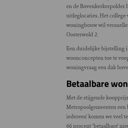
en de Bovenkerkerpolder 
uitleglocaties. Het colleg
woningbouw wil versnellen
Oosterwold 2.
Een duidelijke bijstelling
woonconcepten toe te voeg
woningvraag een dak bove
Betaalbare won
Met de stijgende koopprij
Metropoolgemeenten een b
iedereen’ komen we veel t
66 procent ‘betaalbare’ n