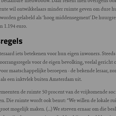
‘betaalbare’ nieuwbouw. Daar rekent men overigens oo
eente wil ontwikkelaars minder ruimte geven om dure 
al worden gelabeld als ‘hoog middensegment’ De huurg
n 1.194 euro.
regels
 uiteraard iets betekenen voor hun eigen inwoners. Ste
rrangsregels voor de eigen bevolking, veelal gericht o
oor maatschappelijke beroepen - de bekende leraar, z
h als een inktvlek buiten Amsterdam uit.
emeenten de ruimte 50 procent van de vrijkomende soc
zen. Die ruimte wordt ook benut: “We willen de lokale ru
oot mogelijk maken. (...) We streven ernaar om die bes