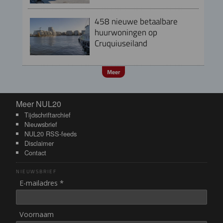
458 nieuwe betaalbare
huurwoningen op
Cruquiuseiland
Meer
Meer NUL20
Meer NUL20
Tijdschriftarchief
Nieuwsbrief
NUL20 RSS-feeds
Disclaimer
Contact
NIEUWSBRIEF
E-mailadres *
Voornaam