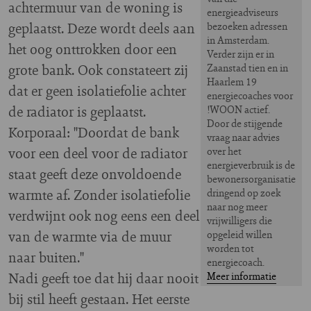
achtermuur van de woning is
energieadviseurs
geplaatst. Deze wordt deels aan
bezoeken adressen
in Amsterdam.
het oog onttrokken door een
Verder zijn er in
grote bank. Ook constateert zij
Zaanstad tien en in
Haarlem 19
dat er geen isolatiefolie achter
energiecoaches voor
de radiator is geplaatst.
!WOON actief.
Door de stijgende
Korporaal: "Doordat de bank
vraag naar advies
voor een deel voor de radiator
over het
energieverbruik is de
staat geeft deze onvoldoende
bewonersorganisatie
warmte af. Zonder isolatiefolie
dringend op zoek
naar nog meer
verdwijnt ook nog eens een deel
vrijwilligers die
van de warmte via de muur
opgeleid willen
worden tot
naar buiten."
energiecoach.
Nadi geeft toe dat hij daar nooit
Meer informatie
bij stil heeft gestaan. Het eerste