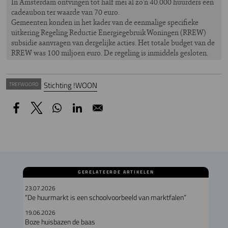
In Amsterdam ontvingen tot half mei al zo'n 40.000 huurders een
cadeaubon ter waarde van 70 euro.
Gemeenten konden in het kader van de eenmalige specifieke
uitkering Regeling Reductie Energiegebruik Woningen (RREW)
subsidie aanvragen van dergelijke acties. Het totale budget van de
RREW was 100 miljoen euro. De regeling is inmiddels gesloten.
Stichting !WOON
TREFWOORD
GERELATEERDE ARTIKELEN
23.07.2026
“De huurmarkt is een schoolvoorbeeld van marktfalen”
19.06.2026
Boze huisbazen de baas