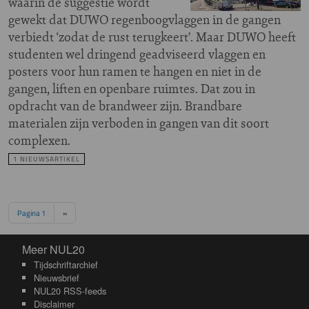
waarin de suggestie wordt
gewekt dat DUWO regenboogvlaggen in de gangen
verbiedt ‘zodat de rust terugkeert’. Maar DUWO heeft
studenten wel dringend geadviseerd vlaggen en
posters voor hun ramen te hangen en niet in de
gangen, liften en openbare ruimtes. Dat zou in
opdracht van de brandweer zijn. Brandbare
materialen zijn verboden in gangen van dit soort
complexen.
1 NIEUWSARTIKEL
Paginering
Volgende pagina
Pagina 1
››
Meer NUL20
Meer NUL20
Tijdschriftarchief
Nieuwsbrief
NUL20 RSS-feeds
Disclaimer