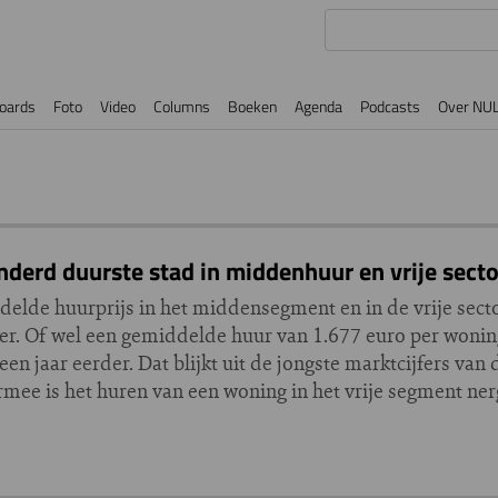
oards
Foto
Video
Columns
Boeken
Agenda
Podcasts
Over NU
rd duurste stad in middenhuur en vrije secto
ddelde huurprijs in het middensegment en in de vrije sec
er. Of wel een gemiddelde huur van 1.677 euro per woning.
een jaar eerder. Dat blijkt uit de jongste marktcijfers va
e is het huren van een woning in het vrije segment nerg