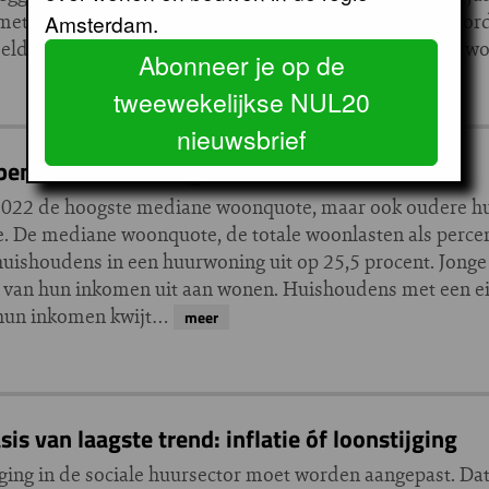
rijd met Europese regels voor consumentenbescherming, oo
Amsterdam.
d drie procent bovenop inflatie kan niet als oneerlijk 
Abonneer je op de
tweewekelijkse NUL20
nieuwsbrief
en relatief de hoogste woonlasten
022 de hoogste mediane woonquote, maar ook oudere hu
. De mediane woonquote, de totale woonlasten als percen
ishoudens in een huurwoning uit op 25,5 procent. Jonge
 van hun inkomen uit aan wonen. Huishoudens met een e
n hun inkomen kwijt…
meer
 van laagste trend: inflatie óf loonstijging
oging in de sociale huursector moet worden aangepast. Da