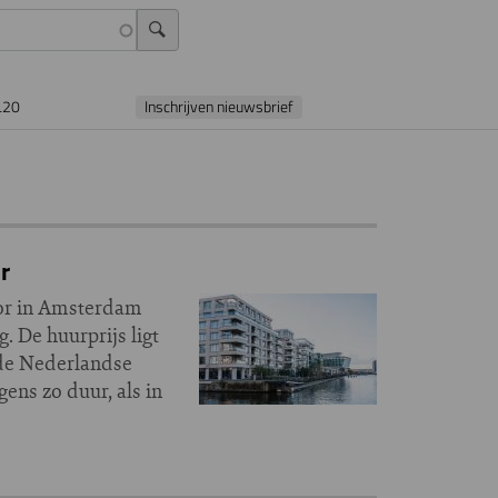
L20
Inschrijven nieuwsbrief
r
tor in Amsterdam
 De huurprijs ligt
n de Nederlandse
ens zo duur, als in