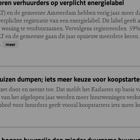
en verhuurders op verplicht energielabel
ILT) en de gemeente Amsterdam hebben vorig jaar meer d
rplichte registratie van een energielabel. Dit label geeft
e woning te verduurzamen. Vervolgens registreerden 59%
 ILT en de gemeente gaan dit jaar opnieuw meerdere ker
…
meer
huizen dumpen; iets meer keuze voor koopstarte
et door en neemt toe. Dat meldt het Kadaster op basis v
al van het afgelopen jaar werden meer huurwoningen verko
bod voor huurders geeft vooral koopstarters iets meer k
n hogere huurprijs dan minder duurzame huurw