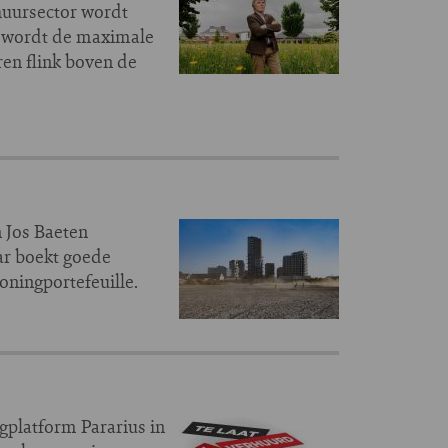
 huursector wordt
Nu wordt de maximale
ren flink boven de
 Jos Baeten
aar boekt goede
oningportefeuille.
ngplatform Pararius in