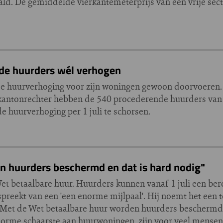
ald. De gemiddelde vierkantemeterprijs van een vrije sec
de huurders wél verhogen
e huurverhoging voor zijn woningen gewoon doorvoeren. 
kantonrechter hebben de 540 procederende huurders van 
e huurverhoging per 1 juli te schorsen.
n huurders beschermd en dat is hard nodig"
t betaalbare huur. Huurders kunnen vanaf 1 juli een be
preekt van een 'een enorme mijlpaal'. Hij noemt het een 
 "Met de Wet betaalbare huur worden huurders beschermd 
norme schaarste aan huurwoningen, zijn voor veel mense