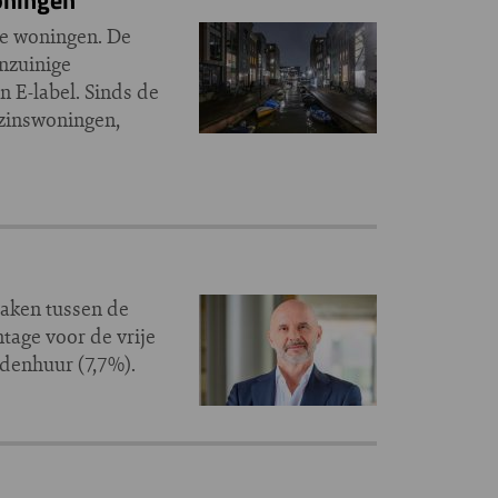
me woningen. De
Onzuinige
n E-label. Sinds de
ezinswoningen,
maken tussen de
ntage voor de vrije
ddenhuur (7,7%).