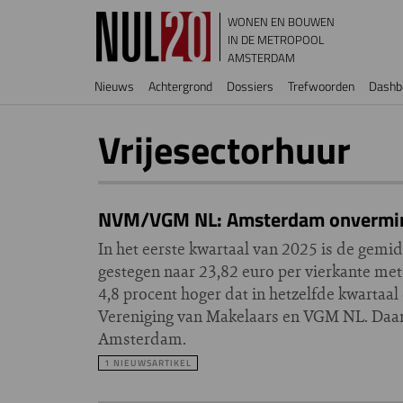
Overslaan en naar de inhoud gaan
WONEN EN BOUWEN
IN DE METROPOOL
AMSTERDAM
Hoofdnavigatie
Nieuws
Achtergrond
Dossiers
Trefwoorden
Dashb
Vrijesectorhuur
NVM/VGM NL: Amsterdam onverminde
In het eerste kwartaal van 2025 is de gemi
gestegen naar 23,82 euro per vierkante met
4,8 procent hoger dat in hetzelfde kwartaal 
Vereniging van Makelaars en VGM NL. Daarme
Amsterdam.
1 NIEUWSARTIKEL