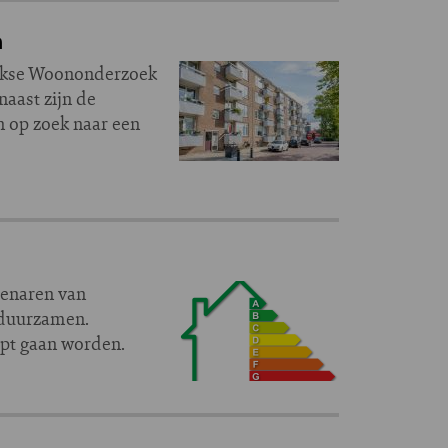
n
lijkse Woononderzoek
naast zijn de
n op zoek naar een
genaren van
erduurzamen.
opt gaan worden.