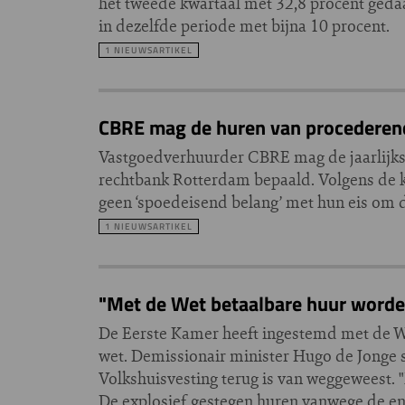
het tweede kwartaal met 32,8 procent geda
in dezelfde periode met bijna 10 procent.
1 NIEUWSARTIKEL
CBRE mag de huren van procederen
Vastgoedverhuurder CBRE mag de jaarlijks
rechtbank Rotterdam bepaald. Volgens de 
geen ‘spoedeisend belang’ met hun eis om d
1 NIEUWSARTIKEL
"Met de Wet betaalbare huur worde
De Eerste Kamer heeft ingestemd met de We
wet. Demissionair minister Hugo de Jonge s
Volkshuisvesting terug is van weggeweest.
De explosief gestegen huren vanwege de e