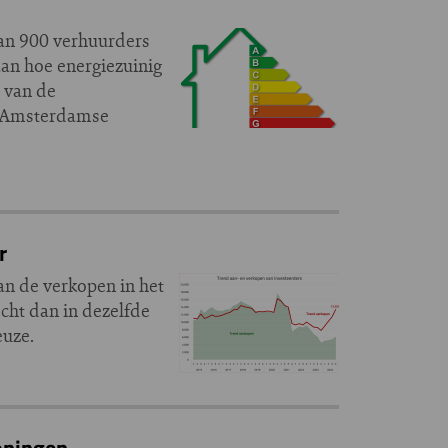
an 900 verhuurders
 aan hoe energiezuinig
 van de
en Amsterdamse
r
an de verkopen in het
cht dan in dezelfde
euze.
oningen