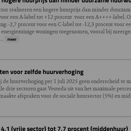
ector realiseren een hogere huurprijs dan minder duurza
 voor een A-label tot +12 procent voor een A++++-label. 
g: -2,7 procent voor een C-label tot -12,3 procent voor ee
or energiezuinige woningen toegenomen, vooral bij meerg
n…
meer
ten voor zelfde huurverhoging
j de huurverhoging per 1 juli 2025 geen onderscheid te 
alle drie sectoren gaat Vesteda uit van het maximale perce
gemaakte afspraken voor de sociale huursector (5%) en mi
4,1 (vrije sector) tot 7,7 procent (middenhuur)