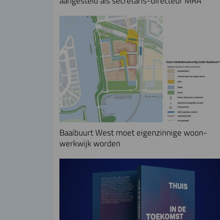
aangesteld als secretaris-directeur MRA
Baaibuurt West moet eigenzinnige woon-
werkwijk worden