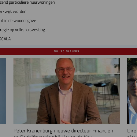
zend particuliere huurwoningen
erkwijk worden
cht in de woonopgave
regie op volkshuisvesting
 SCALA
NUL20 NIEUWS
Peter Kranenburg nieuwe directeur Financiën
Dire