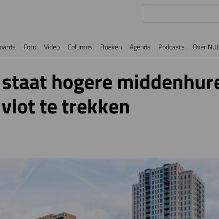
oards
Foto
Video
Columns
Boeken
Agenda
Podcasts
Over NU
staat hogere middenhur
lot te trekken