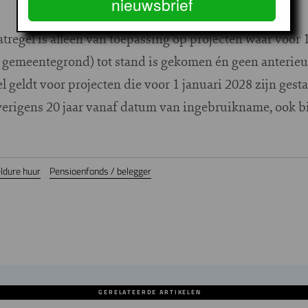
nieuwsbrief
tregel is alleen van toepassing op projecten waar voor 1
 gemeentegrond) tot stand is gekomen én geen anterieu
l geldt voor projecten die voor 1 januari 2028 zijn gest
rigens 20 jaar vanaf datum van ingebruikname, ook bi
ldure huur
Pensioenfonds / belegger
GERELATEERDE ARTIKELEN