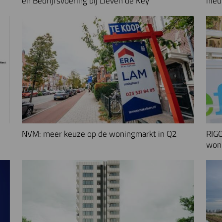
en Bedrijfsvoering bij Lieven de Key
nieu
NVM: meer keuze op de woningmarkt in Q2
RIGO
woni