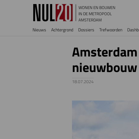
Overslaan en naar de inhoud gaan
WONEN EN BOUWEN
IN DE METROPOOL
AMSTERDAM
Hoofdnavigatie
Nieuws
Achtergrond
Dossiers
Trefwoorden
Dashb
Amsterdam 
nieuwbouw v
18.07.2024
Image