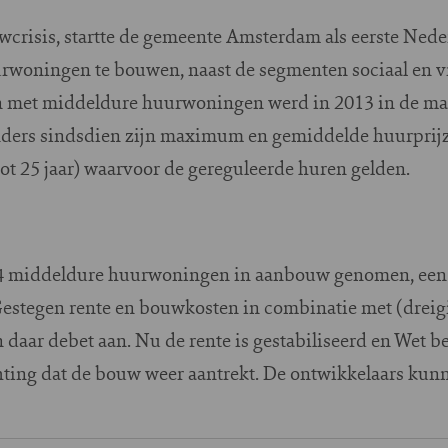
wcrisis, startte de gemeente Amsterdam als eerste Ned
woningen te bouwen, naast de segmenten sociaal en vr
 met middeldure huurwoningen werd in 2013 in de mark
tenders sindsdien zijn maximum en gemiddelde huurpri
t 25 jaar) waarvoor de gereguleerde huren gelden.
14 middeldure huurwoningen in aanbouw genomen, een 
 Gestegen rente en bouwkosten in combinatie met (drei
daar debet aan. Nu de rente is gestabiliseerd en Wet be
ing dat de bouw weer aantrekt. De ontwikkelaars kunn