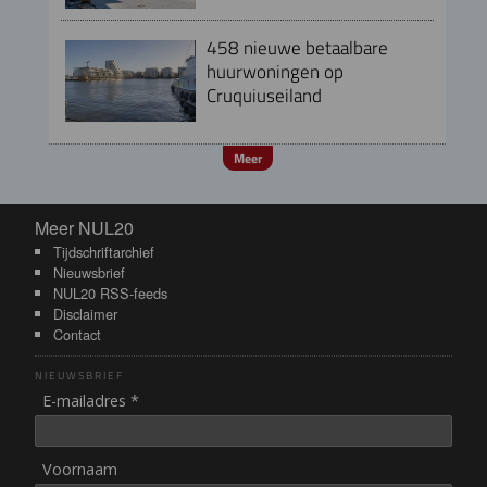
458 nieuwe betaalbare
huurwoningen op
Cruquiuseiland
Meer
Meer NUL20
Meer NUL20
Tijdschriftarchief
Nieuwsbrief
NUL20 RSS-feeds
Disclaimer
Contact
NIEUWSBRIEF
E-mailadres *
Voornaam