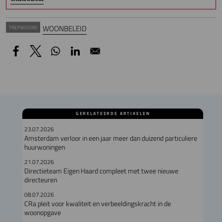
WOONBELEID
TREFWOORD
GERELATEERDE ARTIKELEN
23.07.2026
Amsterdam verloor in een jaar meer dan duizend particuliere
huurwoningen
21.07.2026
Directieteam Eigen Haard compleet met twee nieuwe
directeuren
08.07.2026
CRa pleit voor kwaliteit en verbeeldingskracht in de
woonopgave