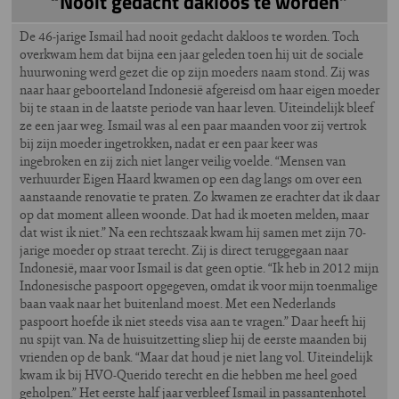
“Nooit gedacht dakloos te worden”
De 46-jarige Ismail had nooit gedacht dakloos te worden. Toch
overkwam hem dat bijna een jaar geleden toen hij uit de sociale
huurwoning werd gezet die op zijn moeders naam stond. Zij was
naar haar geboorteland Indonesië afgereisd om haar eigen moeder
bij te staan in de laatste periode van haar leven. Uiteindelijk bleef
ze een jaar weg. Ismail was al een paar maanden voor zij vertrok
bij zijn moeder ingetrokken, nadat er een paar keer was
ingebroken en zij zich niet langer veilig voelde. “Mensen van
verhuurder Eigen Haard kwamen op een dag langs om over een
aanstaande renovatie te praten. Zo kwamen ze erachter dat ik daar
op dat moment alleen woonde. Dat had ik moeten melden, maar
dat wist ik niet.” Na een rechtszaak kwam hij samen met zijn 70-
jarige moeder op straat terecht. Zij is direct teruggegaan naar
Indonesië, maar voor Ismail is dat geen optie. “Ik heb in 2012 mijn
Indonesische paspoort opgegeven, omdat ik voor mijn toenmalige
baan vaak naar het buitenland moest. Met een Nederlands
paspoort hoefde ik niet steeds visa aan te vragen.” Daar heeft hij
nu spijt van. Na de huisuitzetting sliep hij de eerste maanden bij
vrienden op de bank. “Maar dat houd je niet lang vol. Uiteindelijk
kwam ik bij HVO-Querido terecht en die hebben me heel goed
geholpen.” Het eerste half jaar verbleef Ismail in passantenhotel