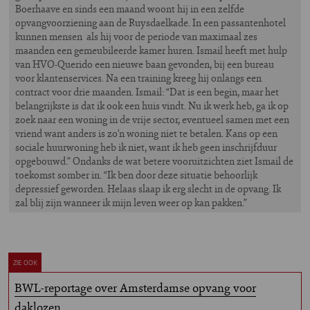
Boerhaave en sinds een maand woont hij in een zelfde
opvangvoorziening aan de Ruysdaelkade. In een passantenhotel
kunnen mensen als hij voor de periode van maximaal zes
maanden een gemeubileerde kamer huren. Ismail heeft met hulp
van HVO-Querido een nieuwe baan gevonden, bij een bureau
voor klantenservices. Na een training kreeg hij onlangs een
contract voor drie maanden. Ismail: “Dat is een begin, maar het
belangrijkste is dat ik ook een huis vindt. Nu ik werk heb, ga ik op
zoek naar een woning in de vrije sector, eventueel samen met een
vriend want anders is zo’n woning niet te betalen. Kans op een
sociale huurwoning heb ik niet, want ik heb geen inschrijfduur
opgebouwd.” Ondanks de wat betere vooruitzichten ziet Ismail de
toekomst somber in. “Ik ben door deze situatie behoorlijk
depressief geworden. Helaas slaap ik erg slecht in de opvang. Ik
zal blij zijn wanneer ik mijn leven weer op kan pakken.”
ZIE OOK
BWL-reportage over Amsterdamse opvang voor
daklozen