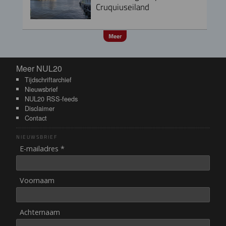
Cruquiuseiland
Meer
Meer NUL20
Meer NUL20
Tijdschriftarchief
Nieuwsbrief
NUL20 RSS-feeds
Disclaimer
Contact
NIEUWSBRIEF
E-mailadres *
Voornaam
Achternaam