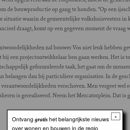
 om de bouwproductie op gang te houden. “Op een ijssc
e situatie waarin de gemeentelijke volkshuisvesters in 
ancieel draagt, komt op een gegeven moment de vraag wa
ntwoordelijkheden zal bouwer Vos niet leuk hebben ge
et bij een projectontwikkelaar ben gaan werken. Het is t
schappelijk geformuleerde taak, het gaat om de mensen
n belangen dan bij particuliere organisaties. In de ge
e verantwoordelijkheden verschoven. Men vergeet wel e
ulieren is gerealiseerd. Neem het Mercatorplein. Dat is
×
Ontvang
het belangrijkste nieuws
gratis
over wonen en bouwen in de regio