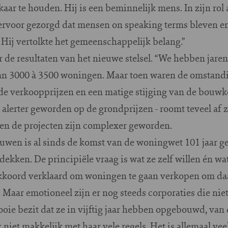
aar te houden. Hij is een beminnelijk mens. In zijn rol al
ervoor gezorgd dat mensen on speaking terms bleven en
. Hij vertolkte het gemeenschappelijk belang.”
r de resultaten van het nieuwe stelsel. “We hebben jare
n 3000 à 3500 woningen. Maar toen waren de omstandi
 de verkoopprijzen en een matige stijging van de bouwko
 alerter geworden op de grondprijzen - roomt teveel af
en de projecten zijn complexer geworden.
wen is al sinds de komst van de woningwet 101 jaar g
dekken. De principiële vraag is wat ze zelf willen én wa
akkoord verklaard om woningen te gaan verkopen om d
Maar emotioneel zijn er nog steeds corporaties die nie
ie bezit dat ze in vijftig jaar hebben opgebouwd, van 
iet makkelijk met haar vele regels. Het is allemaal veel