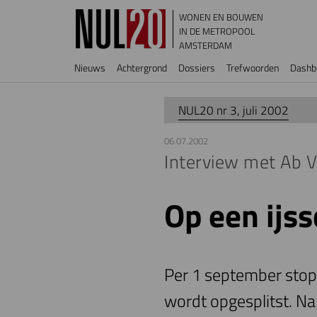
Overslaan en naar de inhoud gaan
WONEN EN BOUWEN
IN DE METROPOOL
AMSTERDAM
Hoofdnavigatie
Nieuws
Achtergrond
Dossiers
Trefwoorden
Dashb
NUL20 nr 3, juli 2002
06.07.2002
Interview met Ab V
Op een ijs
Per 1 september stopt
wordt opgesplitst. Na