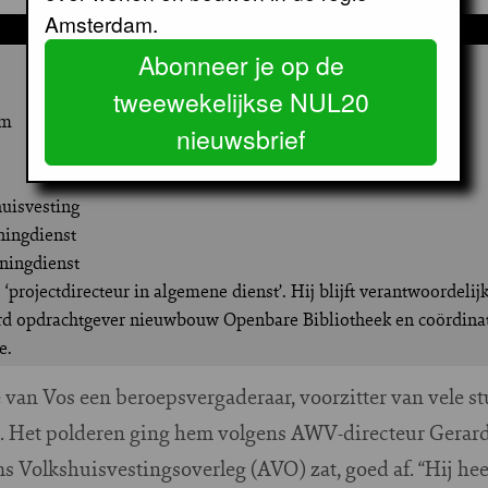
Amsterdam.
Ab Vos (1939)
Abonneer je op de
tweewekelijkse NUL20
am
nieuwsbrief
uisvesting
ningdienst
ningdienst
projectdirecteur in algemene dienst’. Hij blijft verantwoordeli
eerd opdrachtgever nieuwbouw Openbare Bibliotheek en coördin
e.
 van Vos een beroepsvergaderaar, voorzitter van vele s
Het polderen ging hem volgens AWV-directeur Gerard 
 Volkshuisvestingsoverleg (AVO) zat, goed af. “Hij hee