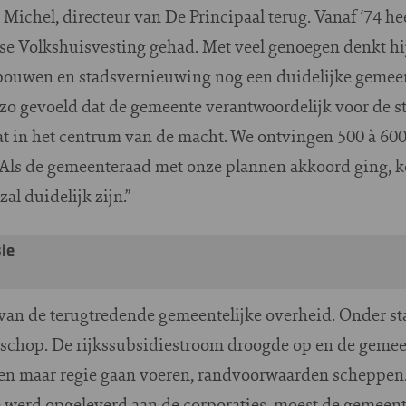
 Michel, directeur van De Principaal terug. Vanaf ‘74 h
se Volkshuisvesting gehad. Met veel genoegen denkt hij
 bouwen en stadsvernieuwing nog een duidelijke gemee
 zo gevoeld dat de gemeente verantwoordelijk voor de 
at in het centrum van de macht. We ontvingen 500 à 600
 Als de gemeenteraad met onze plannen akkoord ging, 
al duidelijk zijn.”
ie
 van de terugtredende gemeentelijke overheid. Onder s
 schop. De rijkssubsidiestroom droogde op en de gemee
n maar regie gaan voeren, randvoorwaarden scheppen. 
 werd opgeleverd aan de corporaties, moest de gemeen