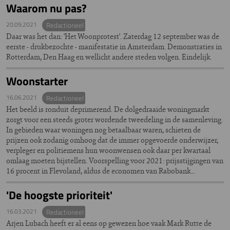
Waarom nu pas?
20.09.2021
Redactioneel
Daar was het dan: 'Het Woonprotest'. Zaterdag 12 september was de
eerste - drukbezochte - manifestatie in Amsterdam. Demonstraties in
Rotterdam, Den Haag en wellicht andere steden volgen. Eindelijk.
Woonstarter
16.06.2021
Redactioneel
Het beeld is ronduit deprimerend. De dolgedraaide woningmarkt
zorgt voor een steeds groter wordende tweedeling in de samenleving.
In gebieden waar woningen nog betaalbaar waren, schieten de
prijzen ook zodanig omhoog dat de immer opgevoerde onderwijzer,
verpleger en politiemens hun woonwensen ook daar per kwartaal
omlaag moeten bijstellen. Voorspelling voor 2021: prijsstijgingen van
16 procent in Flevoland, aldus de economen van Rabobank...
'De hoogste prioriteit'
16.03.2021
Redactioneel
Arjen Lubach heeft er al eens op gewezen hoe vaak Mark Rutte de