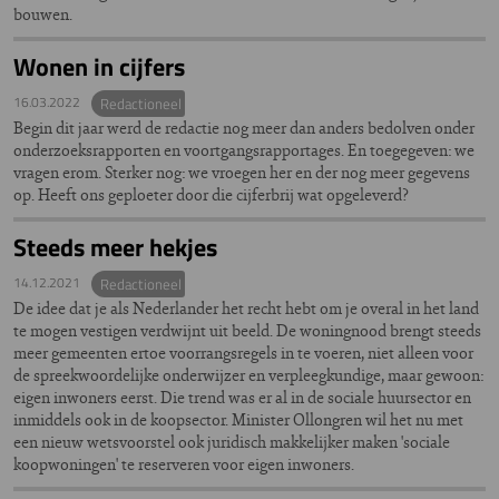
bouwen.
Wonen in cijfers
16.03.2022
Redactioneel
Begin dit jaar werd de redactie nog meer dan anders bedolven onder
onderzoeksrapporten en voortgangsrapportages. En toegegeven: we
vragen erom. Sterker nog: we vroegen her en der nog meer gegevens
op. Heeft ons geploeter door die cijferbrij wat opgeleverd?
Steeds meer hekjes
14.12.2021
Redactioneel
De idee dat je als Nederlander het recht hebt om je overal in het land
te mogen vestigen verdwijnt uit beeld. De woningnood brengt steeds
meer gemeenten ertoe voorrangsregels in te voeren, niet alleen voor
de spreekwoordelijke onderwijzer en verpleegkundige, maar gewoon:
eigen inwoners eerst. Die trend was er al in de sociale huursector en
inmiddels ook in de koopsector. Minister Ollongren wil het nu met
een nieuw wetsvoorstel ook juridisch makkelijker maken 'sociale
koopwoningen' te reserveren voor eigen inwoners.