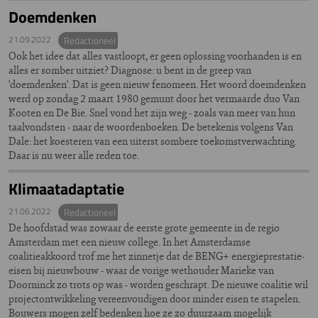
Doemdenken
21.09.2022
Redactioneel
Ook het idee dat alles vastloopt, er geen oplossing voorhanden is en
alles er somber uitziet? Diagnose: u bent in de greep van
'doemdenken'. Dat is geen nieuw fenomeen. Het woord doemdenken
werd op zondag 2 maart 1980 gemunt door het vermaarde duo Van
Kooten en De Bie. Snel vond het zijn weg - zoals van meer van hun
taalvondsten - naar de woordenboeken. De betekenis volgens Van
Dale: het koesteren van een uiterst sombere toekomstverwachting.
Daar is nu weer alle reden toe.
Klimaatadaptatie
21.06.2022
Redactioneel
De hoofdstad was zowaar de eerste grote gemeente in de regio
Amsterdam met een nieuw college. In het Amsterdamse
coalitieakkoord trof me het zinnetje dat de BENG+ energieprestatie-
eisen bij nieuwbouw - waar de vorige wethouder Marieke van
Doorninck zo trots op was - worden geschrapt. De nieuwe coalitie wil
projectontwikkeling vereenvoudigen door minder eisen te stapelen.
Bouwers mogen zelf bedenken hoe ze zo duurzaam mogelijk