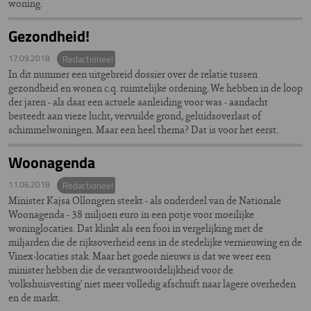
woning.
Gezondheid!
17.09.2018
Redactioneel
In dit nummer een uitgebreid dossier over de relatie tussen
gezondheid en wonen c.q. ruimtelijke ordening. We hebben in de loop
der jaren - als daar een actuele aanleiding voor was - aandacht
besteedt aan vieze lucht, vervuilde grond, geluidsoverlast of
schimmelwoningen. Maar een heel thema? Dat is voor het eerst.
Woonagenda
11.06.2018
Redactioneel
Minister Kajsa Ollongren steekt - als onderdeel van de Nationale
Woonagenda - 38 miljoen euro in een potje voor moeilijke
woninglocaties. Dat klinkt als een fooi in vergelijking met de
miljarden die de rijksoverheid eens in de stedelijke vernieuwing en de
Vinex-locaties stak. Maar het goede nieuws is dat we weer een
minister hebben die de verantwoordelijkheid voor de
'volkshuisvesting' niet meer volledig afschuift naar lagere overheden
en de markt.