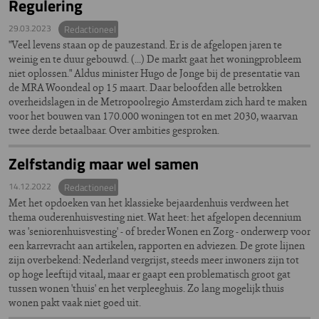
Regulering
29.03.2023
Redactioneel
"Veel levens staan op de pauzestand. Er is de afgelopen jaren te
weinig en te duur gebouwd. (...) De markt gaat het woningprobleem
niet oplossen." Aldus minister Hugo de Jonge bij de presentatie van
de MRA Woondeal op 15 maart. Daar beloofden alle betrokken
overheids­lagen in de Metropoolregio Amsterdam zich hard te maken
voor het bouwen van 170.000 woningen tot en met 2030, waarvan
twee derde betaalbaar. Over ambities gesproken.
Zelfstandig maar wel samen
14.12.2022
Redactioneel
Met het opdoeken van het klassieke bejaardenhuis verdween het
thema ouderenhuisvesting niet. Wat heet: het afgelopen decennium
was 'seniorenhuisvesting' - of breder Wonen en Zorg - onderwerp voor
een karrevracht aan artikelen, rapporten en adviezen. De grote lijnen
zijn overbekend: Nederland vergrijst, steeds meer inwoners zijn tot
op hoge leeftijd vitaal, maar er gaapt een problematisch groot gat
tussen wonen 'thuis' en het verpleeghuis. Zo lang mogelijk thuis
wonen pakt vaak niet goed uit.