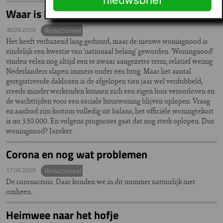
Waar is het misgegaan?
30.09.2020
Redactioneel
Het heeft verbazend lang geduurd, maar de nieuwe woningnood is
eindelijk een kwestie van 'nationaal belang' geworden. 'Woningnood'
vinden velen nog altijd een te zwaar aangezette term; relatief weinig
Nederlanders slapen immers onder een brug. Maar het aantal
geregistreerde daklozen is de afgelopen tien jaar wel verdubbeld,
steeds minder werkenden kunnen zich een eigen huis veroorloven en
de wachttijden voor een sociale huurwoning blijven oplopen. Vraag
en aanbod zijn kortom volledig uit balans; het officiële woningtekort
is nu 330.000. En volgens prognoses gaat dat nog sterk oplopen. Dus
woningnood? Jazeker.
Corona en nog wat problemen
17.06.2020
Redactioneel
De coronacrisis. Daar konden we in dit nummer natuurlijk niet
omheen.
Heimwee naar het hofje