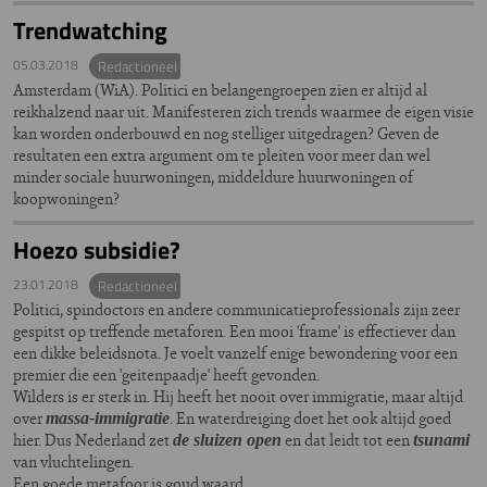
Trendwatching
05.03.2018
Redactioneel
Amsterdam (WiA). Politici en belangengroepen zien er altijd al
reikhalzend naar uit. Manifesteren zich trends waarmee de eigen visie
kan worden onderbouwd en nog stelliger uitgedragen? Geven de
resultaten een extra argument om te pleiten voor meer dan wel
minder sociale huurwoningen, middeldure huurwoningen of
koopwoningen?
Hoezo subsidie?
23.01.2018
Redactioneel
Politici, spindoctors en andere communicatieprofessionals zijn zeer
gespitst op treffende metaforen. Een mooi 'frame' is effectiever dan
een dikke beleidsnota. Je voelt vanzelf enige bewondering voor een
premier die een 'geitenpaadje' heeft gevonden.
Wilders is er sterk in. Hij heeft het nooit over immigratie, maar altijd
over
. En waterdreiging doet het ook altijd goed
massa-immigratie
hier. Dus Nederland zet
en dat leidt tot een
de sluizen open
tsunami
van vluchtelingen.
Een goede metafoor is goud waard.