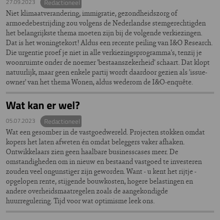
27.09.2023
Redactioneel
Niet klimaatverandering, immigratie, gezondheidszorg of
armoedebestrijding zou volgens de Nederlandse stemgerechtigden
het belangrijkste thema moeten zijn bij de volgende verkiezingen.
Dat is het woningtekort! Aldus een recente peiling van I&O Research.
Die urgentie proef je niet in alle verkiezingsprogramma's, tenzij je
woonruimte onder de noemer 'bestaanszekerheid' schaart. Dat klopt
natuurlijk, maar geen enkele partij wordt daardoor gezien als 'issue-
owner' van het thema Wonen, aldus wederom de I&O-enquête.
Wat kan er wel?
05.07.2023
Redactioneel
Wat een gesomber in de vastgoedwereld. Projecten stokken omdat
kopers het laten afweten én omdat beleggers vaker afhaken.
Ontwikkelaars zien geen haalbare businesscases meer. De
omstandigheden om in nieuw en bestaand vastgoed te investeren
zouden veel ongunstiger zijn geworden. Want - u kent het rijtje -
opgelopen rente, stijgende bouwkosten, hogere belastingen en
andere overheidsmaatregelen zoals de aangekondigde
huurregulering. Tijd voor wat optimisme leek ons.