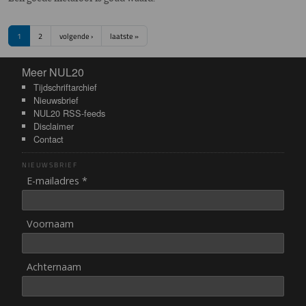
Paginering
Volgende pagina
Laatste pagina
1
2
volgende ›
laatste »
Meer NUL20
Meer NUL20
Tijdschriftarchief
Nieuwsbrief
NUL20 RSS-feeds
Disclaimer
Contact
NIEUWSBRIEF
E-mailadres *
Voornaam
Achternaam