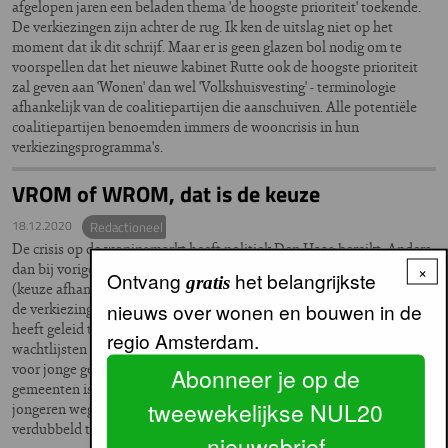
afgelopen jaren een beladen thema 'de hoogste prioriteit' toekende.
De verkiezingen zijn achter de rug. Ik ken de uitslag niet op het
moment dat ik dit schrijf. Maar er is geen glazen bol nodig om te
voorspellen dat het nieuwe kabinet Rutte ook de hoogste prioriteit
zal geven aan 'Wonen' dan wel 'Volkshuisvesting' - terminologie
afhankelijk van de coalitiepartijen die aanschuiven. Alle potentiële
coalitiepartijen benoemden immers de wooncrisis in hun
verkiezingsprogramma's.
VROM of WROM, dat is de keuze
18.12.2020
Redactioneel
De crisis op de woningmarkt heeft politiek Den Haag bereikt. Anders
dan bij vorige verkiezingen is 'wonen' dan wel 'volkshuisvesting'
×
Ontvang
het belangrijkste
gratis
(keuze afhankelijk van politieke kleur) een prominent onderdeel van
nieuws over wonen en bouwen in de
de verkiezingsprogramma's. "Het tekort aan betaalbare woningen
heeft geleid tot torenhoge prijzen voor koophuizen en jarenlange
regio Amsterdam.
wachtlijsten voor een huurwoning. Veel steden zijn onbetaalbaar
voor jonge gezinnen en middeninkomens en ook in kleinere
Abonneer je op de
gemeenten is te weinig ruimte voor nieuwbouw en trekken de
tweewekelijkse NUL20
jongeren weg. Door het woningtekort is het aantal daklozen
verdubbeld tot ruim 40.000 mensen."
nieuwsbrief