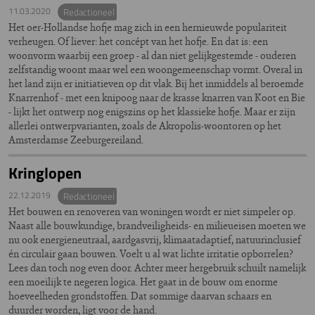
11.03.2020
Redactioneel
Het oer-Hollandse hofje mag zich in een hernieuwde populariteit
verheugen. Of liever: het concépt van het hofje. En dat is: een
woonvorm waarbij een groep - al dan niet gelijkgestemde - ouderen
zelfstandig woont maar wel een woongemeenschap vormt. Overal in
het land zijn er initiatieven op dit vlak. Bij het inmiddels al beroemde
Knarrenhof - met een knipoog naar de krasse knarren van Koot en Bie
- lijkt het ontwerp nog enigszins op het klassieke hofje. Maar er zijn
allerlei ontwerpvarianten, zoals de Akropolis-woontoren op het
Amsterdamse Zeeburgereiland.
Kringlopen
22.12.2019
Redactioneel
Het bouwen en renoveren van woningen wordt er niet simpeler op.
Naast alle bouwkundige, brandveiligheids- en milieueisen moeten we
nu ook energieneutraal, aardgasvrij, klimaatadaptief, natuurinclusief
én circulair gaan bouwen. Voelt u al wat lichte irritatie opborrelen?
Lees dan toch nog even door. Achter meer hergebruik schuilt namelijk
een moeilijk te negeren logica. Het gaat in de bouw om enorme
hoeveelheden grondstoffen. Dat sommige daarvan schaars en
duurder worden, ligt voor de hand.