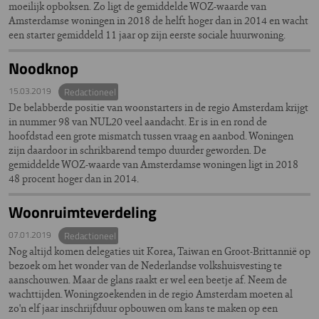
moeilijk opboksen. Zo ligt de gemiddelde WOZ-waarde van
Amsterdamse woningen in 2018 de helft hoger dan in 2014 en wacht
een starter gemiddeld 11 jaar op zijn eerste sociale huurwoning.
Noodknop
15.03.2019
Redactioneel
De belabberde positie van woonstarters in de regio Amsterdam krijgt
in nummer 98 van NUL20 veel aandacht. Er is in en rond de
hoofdstad een grote mismatch tussen vraag en aanbod. Woningen
zijn daardoor in schrikbarend tempo duurder geworden. De
gemiddelde WOZ-waarde van Amsterdamse woningen ligt in 2018
48 procent hoger dan in 2014.
Woonruimteverdeling
07.01.2019
Redactioneel
Nog altijd komen delegaties uit Korea, Taiwan en Groot-Brittannië op
bezoek om het wonder van de Nederlandse volkshuisvesting te
aanschouwen. Maar de glans raakt er wel een beetje af. Neem de
wachttijden. Woningzoekenden in de regio Amsterdam moeten al
zo'n elf jaar inschrijfduur opbouwen om kans te maken op een