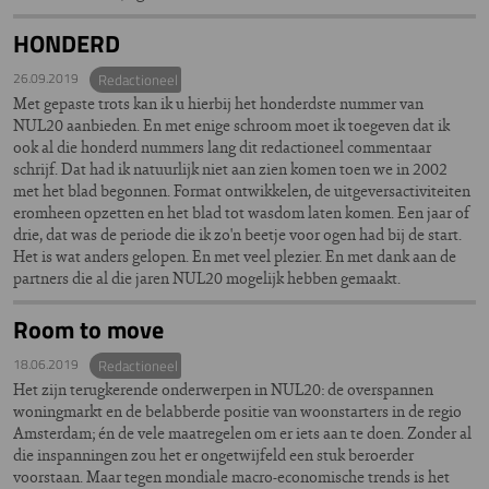
HONDERD
26.09.2019
Redactioneel
Met gepaste trots kan ik u hierbij het honderdste nummer van
NUL20 aanbieden. En met enige schroom moet ik toegeven dat ik
ook al die honderd nummers lang dit redactioneel commentaar
schrijf. Dat had ik natuurlijk niet aan zien komen toen we in 2002
met het blad begonnen. Format ontwikkelen, de uitgeversactiviteiten
eromheen opzetten en het blad tot wasdom laten komen. Een jaar of
drie, dat was de periode die ik zo'n beetje voor ogen had bij de start.
Het is wat anders gelopen. En met veel plezier. En met dank aan de
partners die al die jaren NUL20 mogelijk hebben gemaakt.
Room to move
18.06.2019
Redactioneel
Het zijn terugkerende onderwerpen in NUL20: de overspannen
woningmarkt en de belabberde positie van woonstarters in de regio
Amsterdam; én de vele maatregelen om er iets aan te doen. Zonder al
die inspanningen zou het er ongetwijfeld een stuk beroerder
voorstaan. Maar tegen mondiale macro-economische trends is het