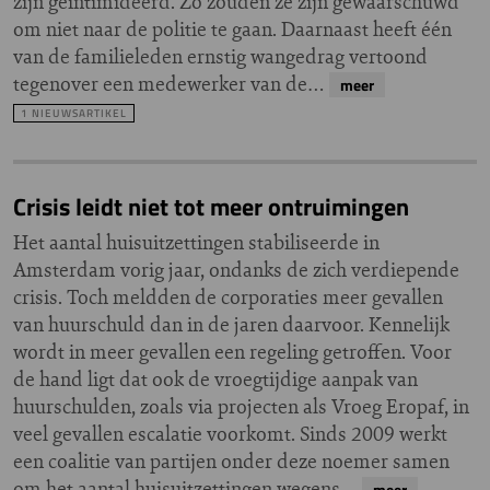
zijn geïntimideerd. Zo zouden ze zijn gewaarschuwd
om niet naar de politie te gaan. Daarnaast heeft één
van de familieleden ernstig wangedrag vertoond
tegenover een medewerker van de…
meer
1 NIEUWSARTIKEL
Crisis leidt niet tot meer ontruimingen
Het aantal huisuitzettingen stabiliseerde in
Amsterdam vorig jaar, ondanks de zich verdiepende
crisis. Toch meldden de corporaties meer gevallen
van huurschuld dan in de jaren daarvoor. Kennelijk
wordt in meer gevallen een regeling getroffen. Voor
de hand ligt dat ook de vroegtijdige aanpak van
huurschulden, zoals via projecten als Vroeg Eropaf, in
veel gevallen escalatie voorkomt. Sinds 2009 werkt
een coalitie van partijen onder deze noemer samen
om het aantal huisuitzettingen wegens…
meer