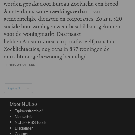
worden gepakt door Bureau Zoeklicht, een breed
Amsterdams samenwerkingsverband van
gemeentelijke diensten en corporaties. Zo zijn 520
sociale huurwoningen weer beschikbaar gekomen
voor de woningmarkt. Daarnaast
hebben Amsterdamse corporaties zelf, naast de
Zoeklichtacties, nog eens in 837 woningen de
onrechtmatige bewoning beëindigd.
1 NIEUWSARTIKEL
Paginering
Volgende pagina
Pagina 1
››
Meer NUL20
Meer NUL20
Tijdschriftarchief
Nieuwsbrief
NUL20 RSS-feeds
Disclaimer
Contact