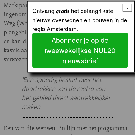
Marktpartijen hadden daardoor geen posities
×
Ontvang
het belangrijkste
gratis
ingenomen. In maart heeft Haarlemmermeer de
nieuws over wonen en bouwen in de
Wvg (Wet voorkeursrecht gemeenten) op het hele
regio Amsterdam.
plangebied gevestigd. Hier waren we er op tijd bij
Abonneer je op de
en kan de gemeente dus - als het lukt voldoende
tweewekelijkse NUL20
kavels aan te kopen - beter sturen op het
verwezenlijken van haar wensen en idealen.”
nieuwsbrief
'Een spoedig besluit over het
doortrekken van de metro zou
het gebied direct aantrekkelijker
maken'
Een van die wensen - in lijn met het programma