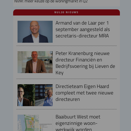
NVM: meer keuze op de woningmarkt in Q2
NUL20 NIEUWS
Armand van de Laar per 1
september aangesteld als
secretaris-directeur MRA
Peter Kranenburg nieuwe
directeur Financiën en
Bedrijfsvoering bij Lieven de
Key
Directieteam Eigen Haard
compleet met twee nieuwe
directeuren
Baaibuurt West moet
eigenzinnige woon-
werkwijk worden