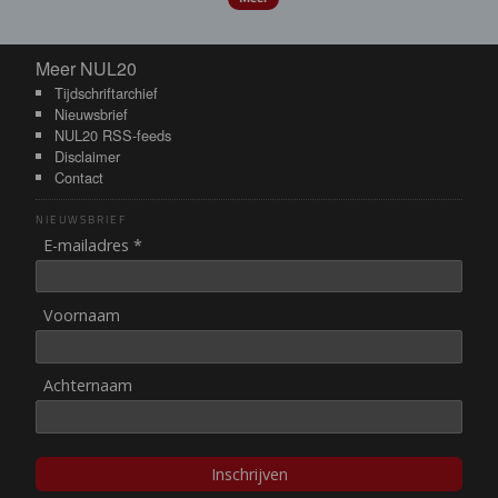
Meer NUL20
Meer NUL20
Tijdschriftarchief
Nieuwsbrief
NUL20 RSS-feeds
Disclaimer
Contact
NIEUWSBRIEF
E-mailadres *
Voornaam
Achternaam
Inschrijven