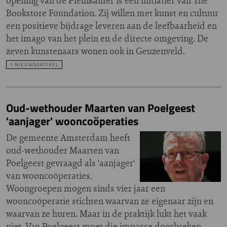
opening van de Pleinkamer is een initiatief van The
Bookstore Foundation. Zij willen met kunst en cultuur
een positieve bijdrage leveren aan de leefbaarheid en
het imago van het plein en de directe omgeving. De
zeven kunstenaars wonen ook in Geuzenveld.
1 NIEUWSARTIKEL
Oud-wethouder Maarten van Poelgeest
'aanjager' wooncoöperaties
De gemeente Amsterdam heeft
oud-wethouder Maarten van
Poelgeest gevraagd als 'aanjager'
van wooncoöperaties.
Woongroepen mogen sinds vier jaar een
wooncoöperatie stichten waarvan ze eigenaar zijn en
waarvan ze huren. Maar in de praktijk lukt het vaak
niet. Van Poelgeest moet die impasse doorbreken.