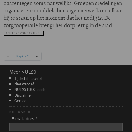
daarentegen soms nauwelijks. Groepen stedelingen
organiseren inmiddels hun eigen netwerk om elkaar
bij te staan op het moment dat het nodig is. De
zorgcoöperatie brengt het dorp terug in de stad.
ACHTERGRONDARTIKEL
Paginering
Vorige pagina
Volgende pagina
‹‹
Pagina 2
››
Meer NUL20
Meer NUL20
Tijdschriftarchief
Nieuwsbrief
NUL20 RSS-feeds
Disclaimer
Contact
NIEUWSBRIEF
E-mailadres *