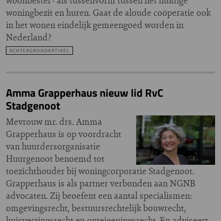
woonbestel - als tussenvorm tussen het huidige
woningbezit en huren. Gaat de aloude coöperatie ook
in het wonen eindelijk gemeengoed worden in
Nederland?
ACHTERGRONDARTIKEL
Amma Grapperhaus nieuw lid RvC
Stadgenoot
Mevrouw mr. drs. Amma
Grapperhaus is op voordracht
van huurdersorganisatie
Huurgenoot benoemd tot
toezichthouder bij woningcorporatie Stadgenoot.
Grapperhaus is als partner verbonden aan NGNB
advocaten. Zij beoefent een aantal specialismen:
omgevingsrecht, bestuursrechtelijk bouwrecht,
huisvestingsrecht en onteigeningsrecht. En adviseert