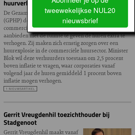
huurverhoging
tweewekelijkse NUL20
De Gezamenlijke Particuliere Huurders Platforms
nieuwsbrief
(GPHP) doen een oproep aan de Tweede Kamer om
commerciële verhuurders die sociale huurwoningen
aanbieden niet de ruimte te geven de huren extra te
verhogen. Zij maken zich ernstig zorgen over een
huurexplosie in de commerciële huursector. Minister
Blok wil deze verhuurders toestaan om 2,5 procent
boven inflatie te vragen, waar corporaties vanaf
volgend jaar de huren gemiddeld 1 procent boven
inflatie mogen verhogen.
1 NIEUWSARTIKEL
Gerrit Vreugdenhil toezichthouder bij
Stadgenoot
Gerrit Vreugdenhil maakt vanaf