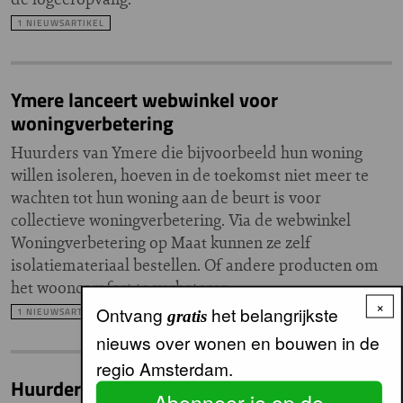
1 NIEUWSARTIKEL
Ymere lanceert webwinkel voor
woningverbetering
Huurders van Ymere die bijvoorbeeld hun woning
willen isoleren, hoeven in de toekomst niet meer te
wachten tot hun woning aan de beurt is voor
collectieve woningverbetering. Via de webwinkel
Woningverbetering op Maat kunnen ze zelf
isolatiemateriaal bestellen. Of andere producten om
het wooncomfort te verbeteren.
×
Ontvang
het belangrijkste
1 NIEUWSARTIKEL
gratis
nieuws over wonen en bouwen in de
regio Amsterdam.
Huurders commerciële sector tegen extra
Abonneer je op de