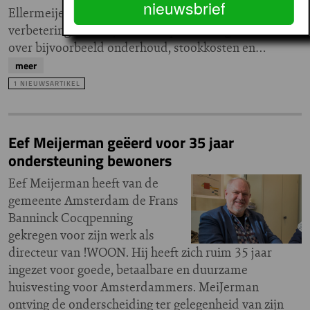
nieuwsbrief
Ellermeijer. “Vooral de communicatie is voor
verbetering vatbaar, maar er spelen ook geschillen
over bijvoorbeeld onderhoud, stookkosten en…
meer
1 NIEUWSARTIKEL
Eef Meijerman geëerd voor 35 jaar
ondersteuning bewoners
Eef Meijerman heeft van de
gemeente Amsterdam de Frans
Banninck Cocqpenning
gekregen voor zijn werk als
directeur van !WOON. Hij heeft zich ruim 35 jaar
ingezet voor goede, betaalbare en duurzame
huisvesting voor Amsterdammers. MeiJerman
ontving de onderscheiding ter gelegenheid van zijn