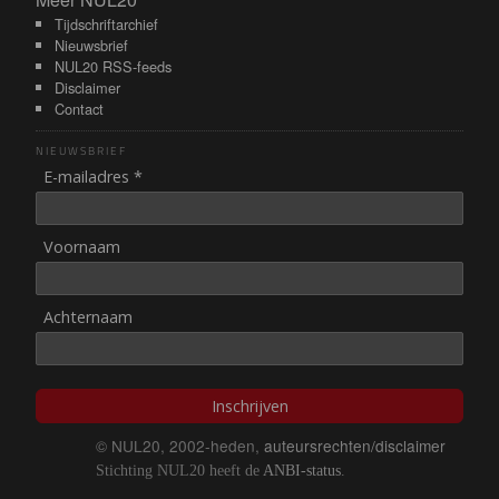
Meer NUL20
Tijdschriftarchief
Nieuwsbrief
NUL20 RSS-feeds
Disclaimer
Contact
NIEUWSBRIEF
E-mailadres *
Voornaam
Achternaam
Inschrijven
© NUL20, 2002-heden,
auteursrechten/disclaimer
Stichting NUL20 heeft de
ANBI-status
.