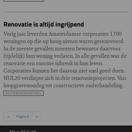
Renovatie is altijd ingrijpend
Vorig jaar leverden Amsterdamse corporaties 1700
woningen op die op hoog niveau waren gerenoveerd.
In de meeste gevallen moesten bewoners daarvoor
(tijdelijk) hun woning verlaten. In alle gevallen was de
renovatie een enorme inbreuk in hun leven.
Corporaties kunnen het daarom niet snel goed doen.
NUL20 verdiepte zich in drie renovatieprojecten. Van
loopgravenoorlog tot constructieve onderhandeling.
ACHTERGRONDARTIKEL
Paginering
Vorige pagina
Volgende pagina
‹‹
Pagina 3
››
Meer NUL20