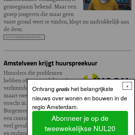
genoegzaam bekend. Maar een
groep jongeren die maar geen
vaste grond weet te vinden, klopt nu nadrukkelijk aan
de deur.
ACHTERGRONDARTIKEL
Amstelveen krijgt huurspreekuur
Huurders die problemen
hebben of een geschil met hun
×
verhuurder, kunnen vanaf 1
Ontvang
het belangrijkste
gratis
maart twee keer per week
nieuws over wonen en bouwen in de
terecht in Amstelveense wijkcentra. Het college van
regio Amsterdam.
Burgemeester en Wethouders van Amstelveen heeft
Abonneer je op de
een contract gesloten met !Woon. “In Amstelveen zijn
veel gevallen bekend van problemen tussen huurders
tweewekelijkse NUL20
en verhuurders”, zegt wethouder Wonen Rob