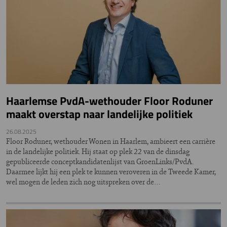
Haarlemse PvdA-wethouder Floor Roduner
maakt overstap naar landelijke politiek
26.08.2025
Floor Roduner, wethouder Wonen in Haarlem, ambieert een carrière
in de landelijke politiek. Hij staat op plek 22 van de dinsdag
gepubliceerde conceptkandidatenlijst van GroenLinks/PvdA.
Daarmee lijkt hij een plek te kunnen veroveren in de Tweede Kamer,
wel mogen de leden zich nog uitspreken over de…