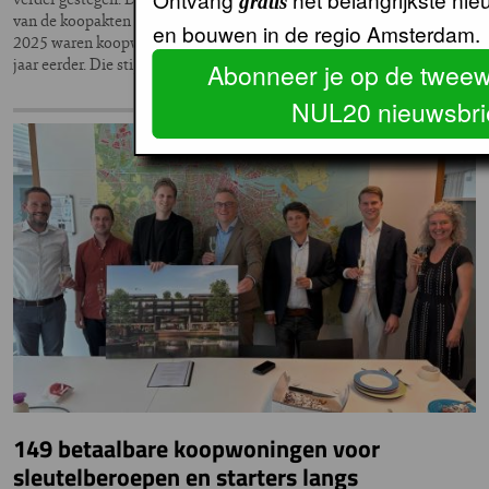
gratis
van de koopakten die bij het Kadaster worden geregistreerd. In juni
en bouwen in de regio Amsterdam.
2025 waren koopwoningen gemiddeld 9,7 procent duurder dan een
jaar eerder. Die stijging is iets…
Abonneer je op de tweew
NUL20 nieuwsbri
149 betaalbare koopwoningen voor
sleutelberoepen en starters langs