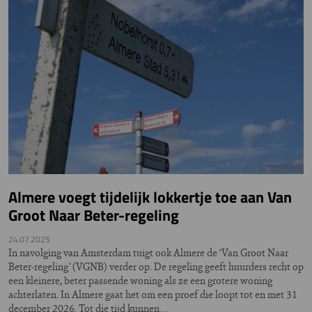
Almere voegt tijdelijk lokkertje toe aan Van
Groot Naar Beter-regeling
24.07.2025
In navolging van Amsterdam tuigt ook Almere de ‘Van Groot Naar
Beter-regeling’ (VGNB) verder op. De regeling geeft huurders recht op
een kleinere, beter passende woning als ze een grotere woning
achterlaten. In Almere gaat het om een proef die loopt tot en met 31
december 2026. Tot die tijd kunnen…