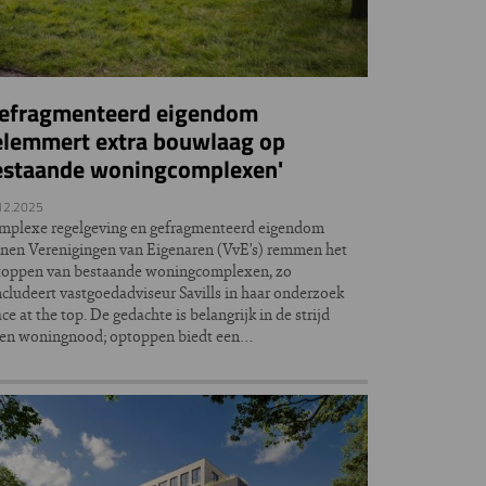
Gefragmenteerd eigendom
elemmert extra bouwlaag op
estaande woningcomplexen'
12.2025
mplexe regelgeving en gefragmenteerd eigendom
nen Verenigingen van Eigenaren (VvE’s) remmen het
toppen van bestaande woningcomplexen, zo
cludeert vastgoedadviseur Savills in haar onderzoek
ce at the top. De gedachte is belangrijk in de strijd
gen woningnood; optoppen biedt een…