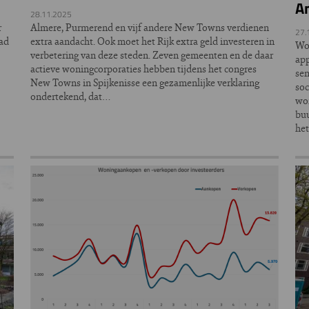
A
28.11.2025
r
Almere, Purmerend en vijf andere New Towns verdienen
27.
aad
extra aandacht. Ook moet het Rijk extra geld investeren in
Wo
verbetering van deze steden. Zeven gemeenten en de daar
ap
actieve woningcorporaties hebben tijdens het congres
sen
New Towns in Spijkenisse een gezamenlijke verklaring
so
ondertekend, dat…
wo
bu
he