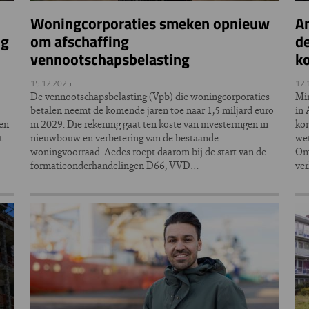
Woningcorporaties smeken opnieuw
A
ng
om afschaffing
de
vennootschapsbelasting
k
15.12.2025
12.
De vennootschapsbelasting (Vpb) die woningcorporaties
Min
betalen neemt de komende jaren toe naar 1,5 miljard euro
in 
 en
in 2029. Die rekening gaat ten koste van investeringen in
kor
t
nieuwbouw en verbetering van de bestaande
we
woningvoorraad. Aedes roept daarom bij de start van de
Ont
formatieonderhandelingen D66, VVD…
ver