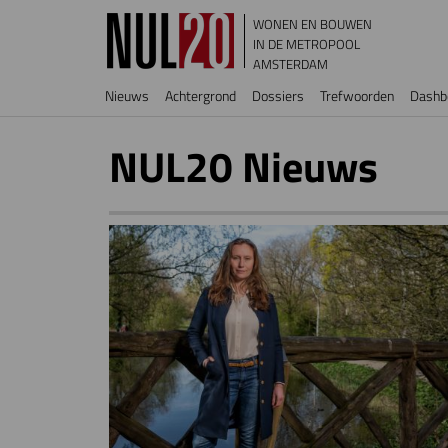
Overslaan en naar de inhoud gaan
WONEN EN BOUWEN
IN DE METROPOOL
AMSTERDAM
Hoofdnavigatie
Nieuws
Achtergrond
Dossiers
Trefwoorden
Dashb
NUL20 Nieuws