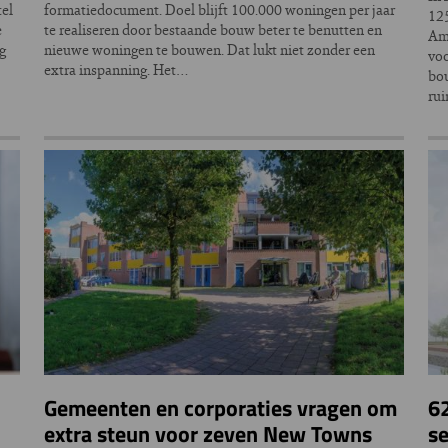
tel
formatiedocument. Doel blijft 100.000 woningen per jaar
12
e
te realiseren door bestaande bouw beter te benutten en
Ams
og
nieuwe woningen te bouwen. Dat lukt niet zonder een
voo
extra inspanning. Het…
bou
ru
Gemeenten en corporaties vragen om
6
extra steun voor zeven New Towns
s