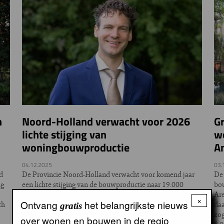
n
Noord-Holland verwacht voor 2026
Gr
lichte stijging van
wo
woningbouwproductie
A
04.12.2025
03.
d
De Provincie Noord-Holland verwacht voor komend jaar
De 
ng
een lichte stijging van de bouwproductie naar 19.000
bou
woningen. Ook bij de verleende bouwvergunningen is
Are
×
Ontvang
het belangrijkste nieuws
ch
sprake van een positief beeld; dit najaar ligt het aantal
daa
gratis
verleende bouwvergunningen al op 18.000
zog
over wonen en bouwen in de regio