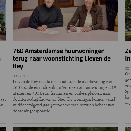
n
760 Amsterdamse huurwoningen
Z
m
terug naar woonstichting Lieven de
in
Key
05.
Ont
08.12.2025
gem
Lieven de Key maakt een einde aan de overheveling van
zev
760 sociale en middenhuur/vrije sector huurwoningen, 19
Spo
ateliers en 400 bedrijfsruimten en parkeerplekken naar
ka
raat
dochterbedrijf Lieven de Stad. De woningen komen vanaf
woo
an
midden volgend jaar gewoon weer in bezit en beheer van
de woningcorporatie.…