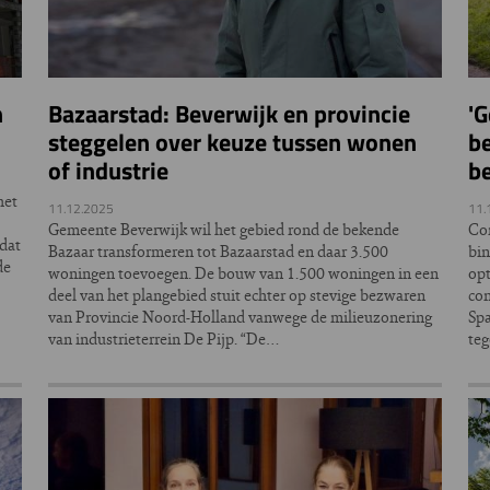
n
Bazaarstad: Beverwijk en provincie
'
steggelen over keuze tussen wonen
b
of industrie
b
het
11.12.2025
11.
Gemeente Beverwijk wil het gebied rond de bekende
Co
dat
Bazaar transformeren tot Bazaarstad en daar 3.500
bin
de
woningen toevoegen. De bouw van 1.500 woningen in een
op
deel van het plangebied stuit echter op stevige bezwaren
con
van Provincie Noord-Holland vanwege de milieuzonering
Spa
van industrieterrein De Pijp. “De…
te