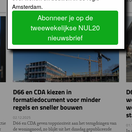
nieuwbouwwoningen.
8.
Amsterdam.
Abonneer je op de
tweewekelijkse NUL20
nieuwsbrief
D66 en CDA kiezen in
D
formatiedocument voor minder
wo
regels en sneller bouwen
w
s
02.12.2025
ctie
D66 en CDA geven topprioriteit aan het terugdringen van
01.
r
de woningnood, zo blijkt uit het dinsdag gepubliceerde
In 