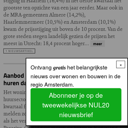
stijging in Haarlem (16,4%) in het derde kwartaal het
grootste ten opzichte van een jaar eerder. Maar ook in
de MRA-gemeenten Almere (14,2%),
Haarlemmermeer (10,5%) en Amsterdam (10,1%)
kwam de prijsstijging uit boven de 10 procent. Van de
grote steden stegen landelijk gezien de prijzen het
meest in Utrecht: 18,4 procent hoger…
meer
1 NIEUWSARTIKEL
×
Ontvang
het belangrijkste
gratis
Aanbod huurwoningen slinkt fors én de
nieuws over wonen en bouwen in de
huren dalen in grote steden
regio Amsterdam.
Het woningaanbod in de vrije
Abonneer je op de
huursector is in het derde
tweewekelijkse NUL20
kwartaal flink gedaald. Dat
nieuwsbrief
melden zowel NVM/VGM NL
als het verhuurplatform
Pararius. Gemiddeld stegen de huren in Nederland