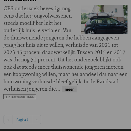
CBS-onderzoek bevestigt nog
eens dat het jongvolwassenen
steeds moeilijker lukt het
ouderlijk huis te verlaten. Van
de thuiswonende jongeren die hebben aangegeven
graag het huis uit te willen, verhuisde van 2021 tot
2023 45 procent daadwerkelijk. Tussen 2015 en 2017
was dit nog 51 procent. Uit het onderzoek blijkt ook
ook dat steeds meer thuiswonende jongeren meteen
een koopwoning willen, maar het aandeel dat naar een
huurwoning verhuisde bleef gelijk. In de Randstad
verhuizen jongeren die…
meer
1 NIEUWSARTIKEL
Paginering
Vorige pagina
Volgende pagina
‹‹
Pagina 3
››